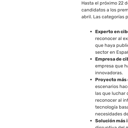
Hasta el próximo 22 
candidatos a los prem
abril. Las categorías 
Experto en ci
reconocer al e
que haya publi
sector en Espa
Empresa de ci
empresa que ha
innovadoras.
Proyecto más 
escenarios hac
las que luchar 
reconocer al in
tecnología bas
necesidades de
Solución más 
disruptiva del 