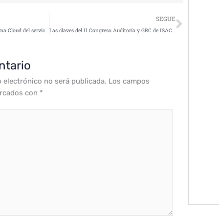
Siguie
SEGUE
T-Systems desarrolla la plataforma Cloud del servicio público de salud de la Generalitat de Cataluña
Las claves del II Congreso Auditoría y GRC de ISACA Madrid Chapter
ntario
o electrónico no será publicada.
Los campos
arcados con
*