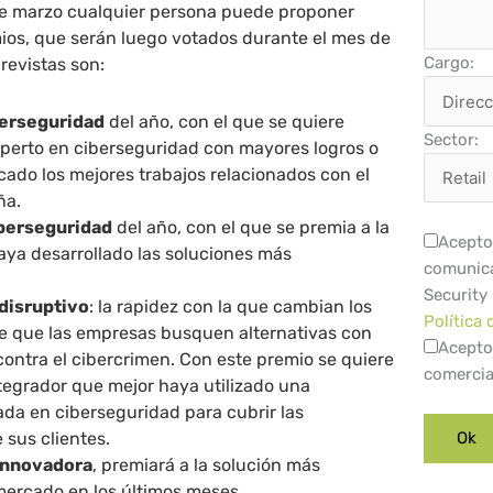
de marzo cualquier persona puede proponer
ios, que serán luego votados durante el mes de
Cargo:
previstas son:
berseguridad
del año, con el que se quiere
Sector:
xperto en ciberseguridad con mayores logros o
cado los mejores trabajos relacionados con el
ña.
berseguridad
del año, con el que se premia a la
Acepto 
ya desarrollado las soluciones más
comunica
Security
disruptivo
: la rapidez con la que cambian los
Política 
e que las empresas busquen alternativas con
Acepto
contra el cibercrimen. Con este premio se quiere
comercia
tegrador que mejor haya utilizado una
ada en ciberseguridad para cubrir las
 sus clientes.
innovadora
, premiará a la solución más
mercado en los últimos meses.