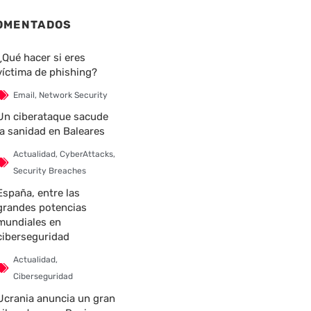
OMENTADOS
¿Qué hacer si eres
víctima de phishing?
Email
,
Network Security
Un ciberataque sacude
la sanidad en Baleares
Actualidad
,
CyberAttacks
,
Security Breaches
España, entre las
grandes potencias
mundiales en
ciberseguridad
Actualidad
,
Ciberseguridad
Ucrania anuncia un gran