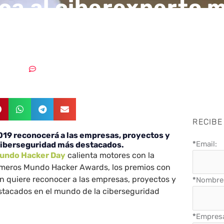
ca al ciberexperto 
ado de España
5/03/2019
Sin comentarios
RECIBE
19 reconocerá a las empresas, proyectos y
*
Email:
 ciberseguridad más destacados.
undo Hacker Day
calienta motores con la
rimeros Mundo Hacker Awards, los premios con
ón quiere reconocer a las empresas, proyectos y
*
Nombre 
stacados en el mundo de la ciberseguridad
.
*
Empres