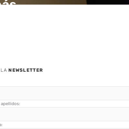
más
 LA
NEWSLETTER
apellidos:
a: