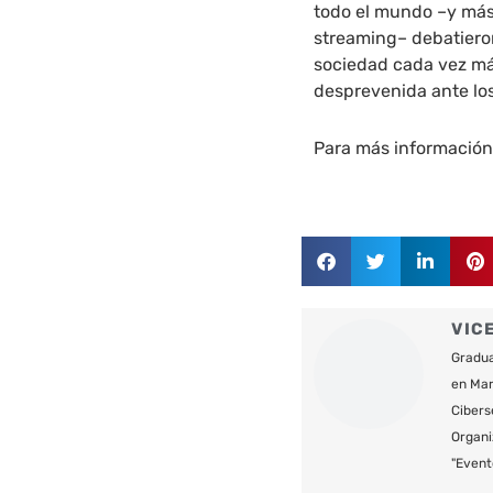
todo el mundo –y más
streaming– debatiero
sociedad cada vez má
desprevenida ante los
Para más información 
VIC
Gradua
en Mar
Cibers
Organi
"Event