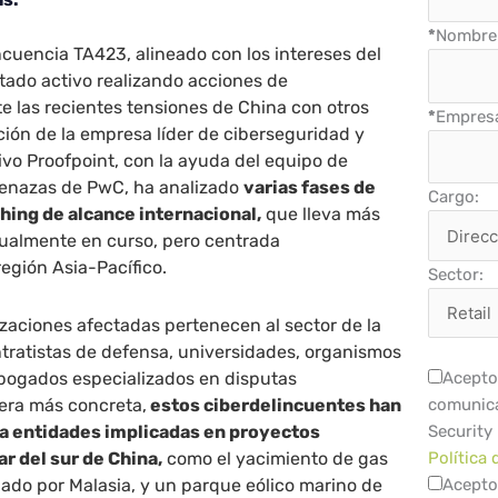
*
Nombre 
ncuencia TA423, alineado con los intereses del
tado activo realizando acciones de
e las recientes tensiones de China con otros
*
Empres
ción de la empresa líder de ciberseguridad y
vo Proofpoint, con la ayuda del equipo de
menazas de PwC, ha analizado
varias fases de
Cargo:
ing de alcance internacional,
que lleva más
tualmente en curso, pero centrada
región Asia-Pacífico.
Sector:
zaciones afectadas pertenecen al sector de la
ntratistas de defensa, universidades, organismos
ogados especializados en disputas
Acepto 
era más concreta,
estos ciberdelincuentes han
comunica
 a entidades implicadas en proyectos
Security
r del sur de China,
como el yacimiento de gas
Política 
lado por Malasia, y un parque eólico marino de
Acepto