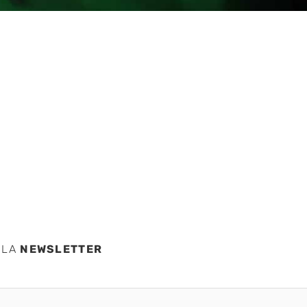
TA423
de
 LA
NEWSLETTER