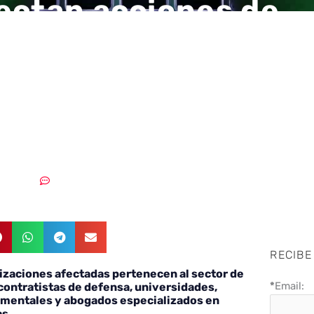
ectan acciones de
spionaje del grupo 
io de las tensiones 
con otros países
9/2022
Sin comentarios
RECIBE
izaciones afectadas pertenecen al sector de
*
Email:
n contratistas de defensa, universidades,
mentales y abogados especializados en
as.