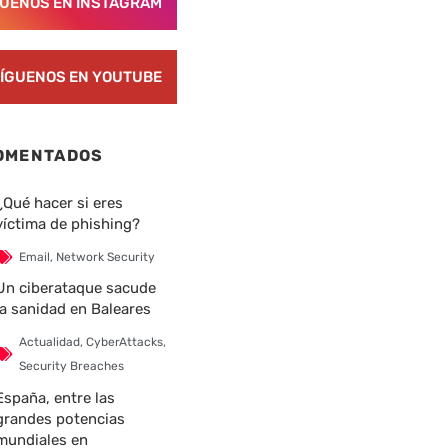
GUENOS EN INSTAGRAM
ÍGUENOS EN YOUTUBE
OMENTADOS
¿Qué hacer si eres
víctima de phishing?
Email
,
Network Security
Un ciberataque sacude
la sanidad en Baleares
Actualidad
,
CyberAttacks
,
Security Breaches
España, entre las
grandes potencias
mundiales en