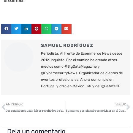
sistemas.
SAMUEL RODRÍGUEZ
Periodista. Al frente de Ecommerce News desde
2012. Inquieto. Por el camino he creado otros
medios como @BigDataMagazine y
@CybersecurityNews. Organizador de cientos de
eventos profesionales. Ahora con un pie en
Portugal y otro en México… Muy del @GetafeCF
Ant
S
ANTERIOR
SEGUE
Los estafadores usan falsos resultados de búsqueda para engañar a los asistentes de voz
Symantec posicionado como Líder en el Cuadrante Mágico de Gartner para plataformas de protección de endpoints
Deja un comentario