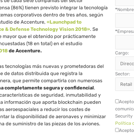
 de cada siete compañías del sector
ensa (86%) tienen previsto integrar la tecnología
*
Nombre 
temas corporativos dentro de tres años, según
estudio de Accenture,
«Launchpad to
ce & Defense Technology Vision 2018»
. Se
*
Empres
je mayor que el obtenido por prácticamente
ncuestadas (18 en total) en el estudio
2018
de Accenture.
Cargo:
as tecnologías más nuevas y prometedoras del
de datos distribuida que registra la
Sector:
anera, que permite compartirla con numerosas
a completamente segura y confidencial
.
 características de seguridad, inmutabilidad y
Acepto 
 la información que aporta blockchain pueden
comunica
s aeroespaciales a reducir los costes de
Security
tar la disponibilidad de aeronaves y minimizar
Política 
na de suministro de las piezas de los aviones.
Acepto