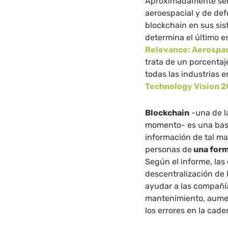
Aproximadamente seis
aeroespacial y de def
blockchain en sus sis
determina el último 
Relevance: Aerospa
trata de un porcenta
todas las industrias e
Technology Vision 
Blockchain
-una de l
momento- es una base 
información de tal m
personas de
una form
Según el informe, las
descentralización de
ayudar a las compañía
mantenimiento, aumen
los errores en la cade