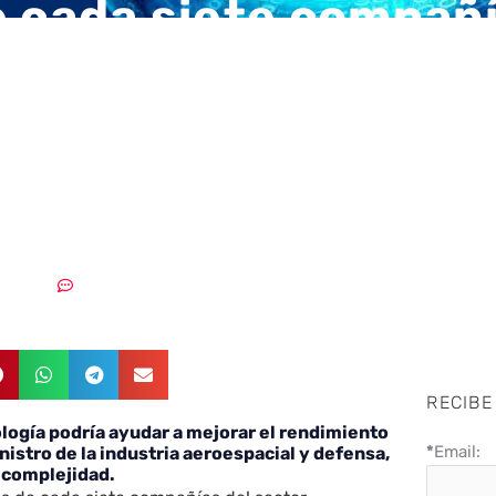
e cada siete compañ
paciales y de defen
n integrar blockcha
1/07/2018
Sin comentarios
RECIBE
logía podría ayudar a mejorar el rendimiento
*
Email:
nistro de la industria aeroespacial y defensa,
 complejidad.