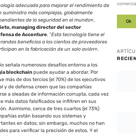
comercia
nología adecuada para mejorar el rendimiento de
e suministro más complejas, globalmente
pendientes de la seguridad en el mundo
«,
ieto, managing director del sector
efensa de Accenture
. “
Esta tecnología tiene el
grandes beneficios a los cientos de proveedores
icipan en la fabricación de un solo avión
«.
ARTÍC
RECIE
udio señala numerosos desafíos entorno a los
ía blockchain
puede ayudar a abordar. Por
e más de dos tercios (el 70%) de los ejecutivos
ial y de defensa creen que las compañías
rse a oleadas de información corrupta, cada vez
 más datos falsificados se infiltren en sus
ón. Asimismo, cerca de tres cuartos (el 73%)
mpañías están basando sus sistemas y
rtantes en datos; sin embargo, muchos no han
es para verificar la precisión de estos. Y el