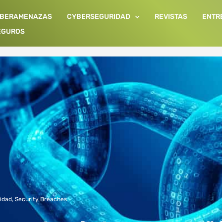
IBERAMENAZAS
CYBERSEGURIDAD
REVISTAS
ENTR
EGUROS
idad
,
Security Breaches