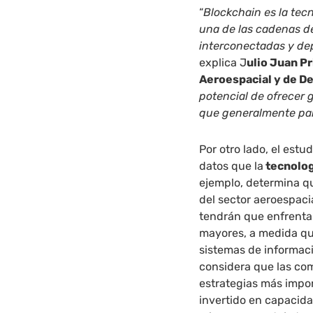
“
Blockchain es la tec
una de las cadenas d
interconectadas y de
explica J
ulio Juan Pr
Aeroespacial y de D
potencial de ofrecer 
que generalmente part
Por otro lado, el est
datos que la
tecnolog
ejemplo, determina qu
del sector aeroespac
tendrán que enfrenta
mayores, a medida que
sistemas de informaci
considera que las co
estrategias más impo
invertido en capacidad