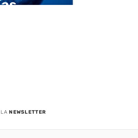
ías
sa
in en
 LA
NEWSLETTER