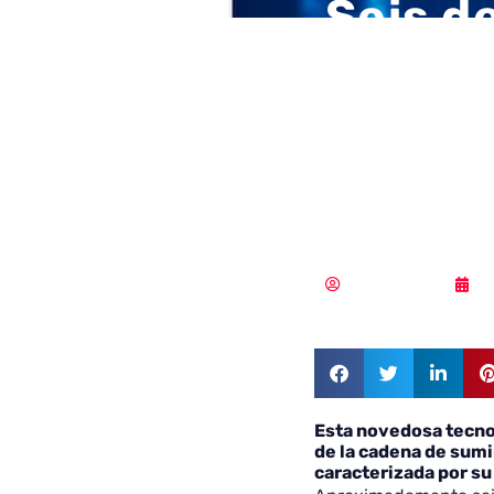
Seis d
aeroes
planea
2021
Vicente Ramírez
1
Esta novedosa tecno
de la cadena de sumi
caracterizada por su