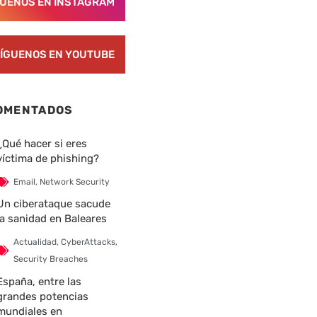
GUENOS EN INSTAGRAM
ÍGUENOS EN YOUTUBE
OMENTADOS
¿Qué hacer si eres
víctima de phishing?
Email
,
Network Security
Un ciberataque sacude
la sanidad en Baleares
Actualidad
,
CyberAttacks
,
Security Breaches
España, entre las
grandes potencias
mundiales en