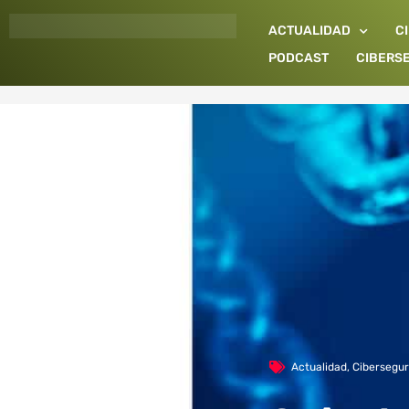
Ir
ACTUALIDAD
C
al
contenido
PODCAST
CIBERS
Actualidad
,
Cibersegur