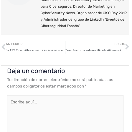
Comunicación, Ciberderecho y Gestión de Riesgos
para Ciberseguros. Director de Marketing en
CyberSecurity News, Organizador de CISO Day 2019
y Administrador del grupo de LinkedIn "Eventos de
Ciberseguridad España"
Ant
S
ANTERIOR
SEGUE
La APT Cloud Atlas actualiza su arsenal con malware polimórfico
Descubren una vulnerabilidad crítica en cámaras de Canon
Deja un comentario
Tu dirección de correo electrónico no será publicada.
Los
campos obligatorios están marcados con
*
Escribe
aquí...