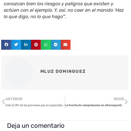
conozcan bien los riesgos y peligros que existen y
actúen con el ejemplo. Y, así, no caer en el manido ‘Haz
lo que digo, no lo que hago’
”.
MLUZ DOMINGUEZ
Ant
S
ANTERIOR
SEGUE
Solo el 18% de las personas que se especializan en carreras de ciberseguridad son mujeres
La brecha de competencias en ciberseguridad provocó el 80% de los problemas de seguridad
Deja un comentario