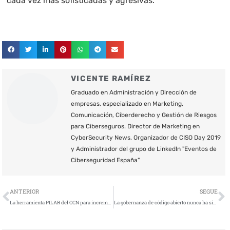
cada vez más sofisticadas y agresivas.
VICENTE RAMÍREZ
Graduado en Administración y Dirección de
empresas, especializado en Marketing,
Comunicación, Ciberderecho y Gestión de Riesgos
para Ciberseguros. Director de Marketing en
CyberSecurity News, Organizador de CISO Day 2019
y Administrador del grupo de LinkedIn "Eventos de
Ciberseguridad España"
Ant
S
ANTERIOR
SEGUE
La herramienta PILAR del CCN para incrementar la ciberseguridad nacional de todos los sectores
La gobernanza de código abierto nunca ha sido más importante, y comienza con una lista de materiales de software