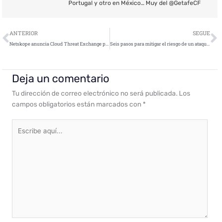
Portugal y otro en México… Muy del @GetafeCF
Ant
S
ANTERIOR
SEGUE
Netskope anuncia Cloud Threat Exchange para impulsar el intercambio de información sobre amenazas cloud
Seis pasos para mitigar el riesgo de un ataque de ingeniería social
Deja un comentario
Tu dirección de correo electrónico no será publicada.
Los
campos obligatorios están marcados con
*
Escribe
aquí...