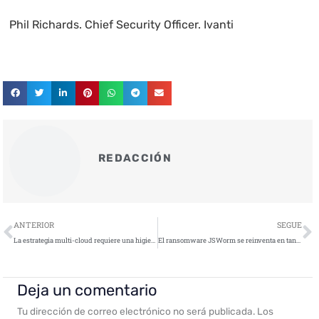
Phil Richards. Chief Security Officer. Ivanti
REDACCIÓN
Ant
S
ANTERIOR
SEGUE
La estrategia multi-cloud requiere una higiene digital impecable
El ransomware JSWorm se reinventa en tan solo dos años
Deja un comentario
Tu dirección de correo electrónico no será publicada.
Los