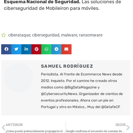
Esquema Nacional de Seguridad.
Las soluciones de
ciberseguridad de Mobileiron para móviles.
ciberataque
,
ciberseguridad
,
malware
,
ransomware
SAMUEL RODRÍGUEZ
Periodista. Al frente de Ecommerce News desde
2012. Inquieto. Por el camino he creado otros
medios como @BigDataMagazine y
@CybersecurityNews. Organizador de cientos de
eventos profesionales. Ahora con un pie en
Portugal y otro en México… Muy del @GetafeCF
Ant
S
ANTERIOR
SEGUE
¿Cómo puede potencialmente propagarse el malware en Discord?
Google confirma el secuestro de cuentas de Youtube