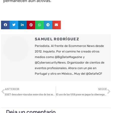
permanecen aún activas.
SAMUEL RODRÍGUEZ
Periodista. Al frente de Ecommerce News desde
2012. Inquieto. Por el camino he creado otros
medios como @BigDataMagazine y
@CybersecurityNews. Organizador de cientos de
eventos profesionales. Ahora con un pie en
Portugal y otro en México… Muy del @GetafeCF
Ant
S
ANTERIOR
SEGUE
ESET descubre vínculos entre dos de los mayores ataques a la ciberseguridad mundial
El uso de los USB pone en jaque la ciberseguridad de las empresas
Deja un comentario