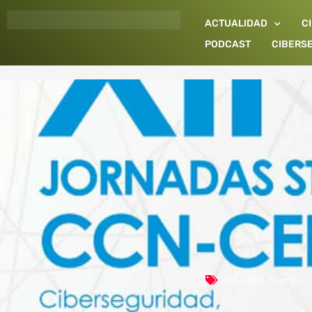
Ir
ACTUALIDAD
C
al
contenido
PODCAST
CIBERS
Actualidad
,
Eventos