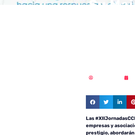
Su Maj
inaugu
CCN-CE
Centro
Vicente Ramírez
1
Las #XIIJornadasCCN
empresas y asociaci
prestigio, abordarán