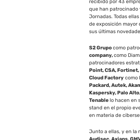
recibido por 43 empr
que han patrocinado 
Jornadas.
Todas ellas
de exposición mayor q
sus últimas novedades
S2 Grupo
como patro
company,
como Diam
patrocinadores estrat
Point, CSA, Fortinet,
Cloud Factory
como P
Packard, Autek, Aka
Kaspersky, Palo Alto
Tenable
lo hacen en 
stand en el propio e
en materia de cibers
Junto a ellas, y en la
Audisec, Axians, GMV