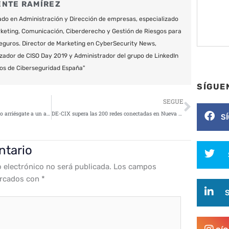
ENTE RAMÍREZ
do en Administración y Dirección de empresas, especializado
keting, Comunicación, Ciberderecho y Gestión de Riesgos para
eguros. Director de Marketing en CyberSecurity News,
zador de CISO Day 2019 y Administrador del grupo de LinkedIn
os de Ciberseguridad España"
SÍGUE
Siguie
SEGUE
Actualiza Skype Empresarial ya o arriésgate a un ataque DoS vía emoji de gatitos
DE-CIX supera las 200 redes conectadas en Nueva York
S
ntario
o electrónico no será publicada.
Los campos
arcados con
*