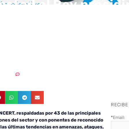
estad el Rey presidir
ración de las XII Jo
RT, organizadas por
 Criptológico Nacio
0/12/2018
Sin comentarios
RECIBE
CERT, respaldadas por 43 de las principales
*
Email:
ones del sector y con ponentes de reconocido
 las últimas tendencias en amenazas, ataques,