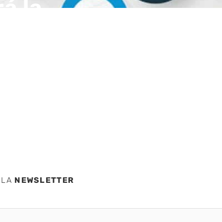
á la
rnadas
 el
nal
 LA
NEWSLETTER