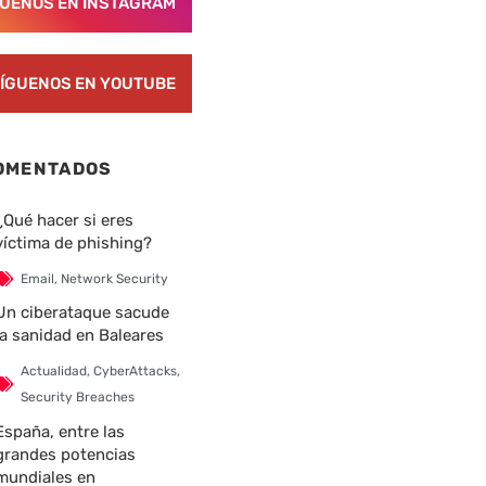
GUENOS EN INSTAGRAM
ÍGUENOS EN YOUTUBE
OMENTADOS
¿Qué hacer si eres
víctima de phishing?
Email
,
Network Security
Un ciberataque sacude
la sanidad en Baleares
Actualidad
,
CyberAttacks
,
Security Breaches
España, entre las
grandes potencias
mundiales en