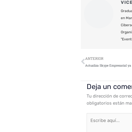
VIC
Gradua
en Mar
Cibers
Organi
"Event
Ant
ANTERIOR
Deja un come
Tu dirección de corre
obligatorios están m
Escribe
aquí...