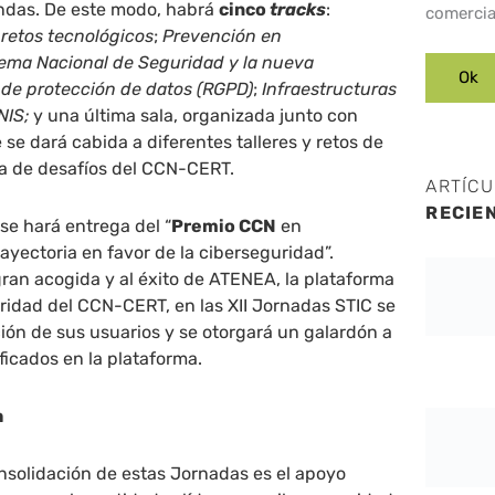
ndas. De este modo, habrá
cinco
tracks
:
comercia
retos tecnológicos
;
Prevención en
ma Nacional de Seguridad y la nueva
 de protección de datos (RGPD)
;
Infraestructuras
NIS;
y una última sala, organizada junto con
 se dará cabida a diferentes talleres y retos de
ma de desafíos del CCN-CERT.
ARTÍC
RECIE
se hará entrega del “
Premio CCN
en
ayectoria en favor de la ciberseguridad”.
ran acogida y al éxito de ATENEA, la plataforma
ridad del CCN-CERT, en las XII Jornadas STIC se
ción de sus usuarios y se otorgará un galardón a
ificados en la plataforma.
a
nsolidación de estas Jornadas es el apoyo