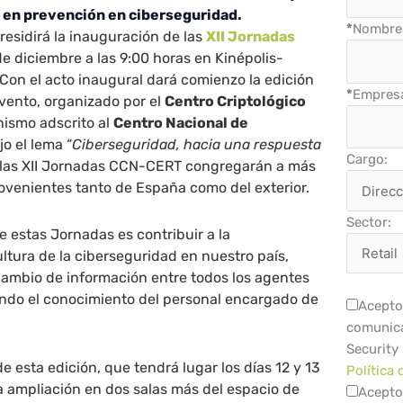
y en prevención en ciberseguridad.
*
Nombre 
residirá la inauguración de las
XII Jornadas
2 de diciembre a las 9:00 horas en Kinépolis-
Con el acto inaugural dará comienzo la edición
*
Empres
vento, organizado por el
Centro Criptológico
nismo adscrito al
Centro Nacional de
jo el lema “
Ciberseguridad, hacia una respuesta
Cargo:
, las XII Jornadas CCN-CERT congregarán a más
ovenientes tanto de España como del exterior.
Sector:
de estas Jornadas es contribuir a la
ultura de la ciberseguridad en nuestro país,
cambio de información entre todos los agentes
endo el conocimiento del personal encargado de
Acepto 
comunica
Security
e esta edición, que tendrá lugar los días 12 y 13
Política 
la ampliación en dos salas más del espacio de
Acepto