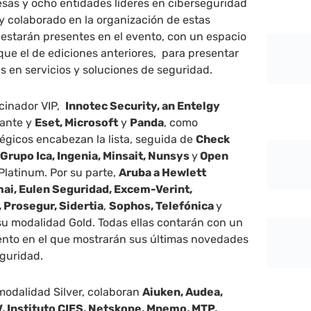
esas y ocho entidades líderes en ciberseguridad
y colaborado en la organización de estas
 estarán presentes en el evento, con un espacio
ue el de ediciones anteriores, para presentar
 en servicios y soluciones de seguridad.
cinador VIP,
Innotec Security, an Entelgy
ante y
Eset, Microsoft
y
Panda
, como
égicos encabezan la lista, seguida de
Check
 Grupo Ica, Ingenia, Minsait, Nunsys
y
Open
latinum. Por su parte,
Aruba a Hewlett
mai, Eulen Seguridad, Excem-Verint,
, Prosegur, Sidertia
,
Sophos, Telefónica
y
su modalidad Gold. Todas ellas contarán con un
vento en el que mostrarán sus últimas novedades
eguridad.
 modalidad Silver, colaboran
Aiuken, Audea,
, Instituto CIES, Netskope, Mnemo, MTP,