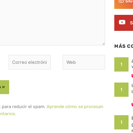
SÍ
S
MÁS C
Correo
Web
1
electrónico*
1
t para reducir el spam.
Aprende cómo se procesan
ntarios.
1