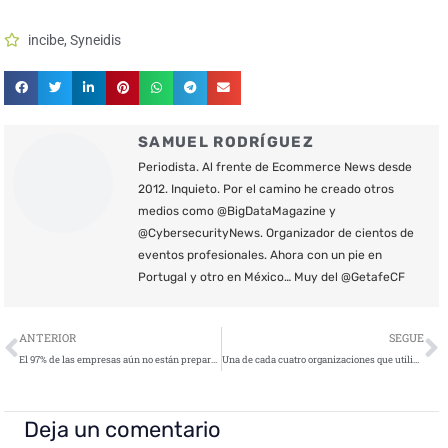
incibe
,
Syneidis
SAMUEL RODRÍGUEZ
Periodista. Al frente de Ecommerce News desde
2012. Inquieto. Por el camino he creado otros
medios como @BigDataMagazine y
@CybersecurityNews. Organizador de cientos de
eventos profesionales. Ahora con un pie en
Portugal y otro en México… Muy del @GetafeCF
Ant
S
ANTERIOR
SEGUE
El 97% de las empresas aún no están preparadas para los ciberataques Gen V
Una de cada cuatro organizaciones que utilizan la nube pública ha sido víctima de robo de datos
Deja un comentario