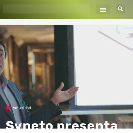
Ir
al
contenido
Actualidad
Syneto presenta