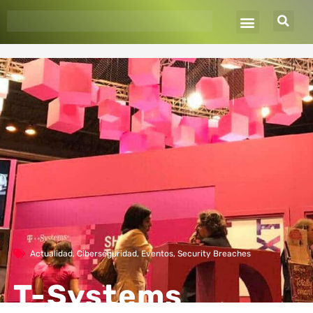
Ir
al
contenido
Actualidad
,
Ciberseguridad
,
Eventos
,
Security Breaches
T-Systems