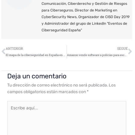
Comunicación, Ciberderecho y Gestión de Riesgos
para Ciberseguros. Director de Marketing en
CyberSecurity News, Organizador de CISO Day 2019
y Administrador del grupo de LinkedIn "Eventos de
Ciberseguridad España"
Ant
S
ANTERIOR
SEGUE
El mapa de la ciberseguridad en España en 2018
Amazon vende software a policías para escanear miles de caras por $6 al mes
Deja un comentario
Tu dirección de correo electrónico no será publicada.
Los
campos obligatorios están marcados con
*
Escribe
aquí...