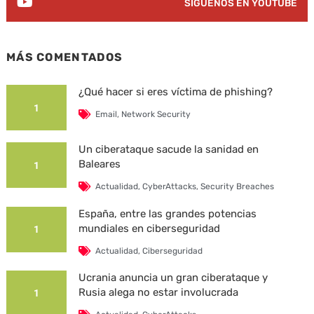
SÍGUENOS EN YOUTUBE
MÁS COMENTADOS
¿Qué hacer si eres víctima de phishing?
1
Email
,
Network Security
Un ciberataque sacude la sanidad en
Baleares
1
Actualidad
,
CyberAttacks
,
Security Breaches
España, entre las grandes potencias
mundiales en ciberseguridad
1
Actualidad
,
Ciberseguridad
Ucrania anuncia un gran ciberataque y
Rusia alega no estar involucrada
1