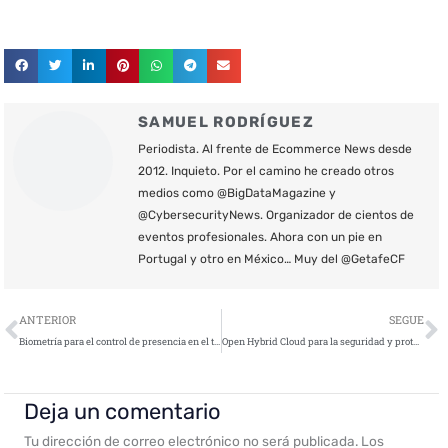
SAMUEL RODRÍGUEZ
Periodista. Al frente de Ecommerce News desde
2012. Inquieto. Por el camino he creado otros
medios como @BigDataMagazine y
@CybersecurityNews. Organizador de cientos de
eventos profesionales. Ahora con un pie en
Portugal y otro en México… Muy del @GetafeCF
Ant
S
ANTERIOR
SEGUE
Biometría para el control de presencia en el trabajo
Open Hybrid Cloud para la seguridad y protección de todas las empresas
Deja un comentario
Tu dirección de correo electrónico no será publicada.
Los