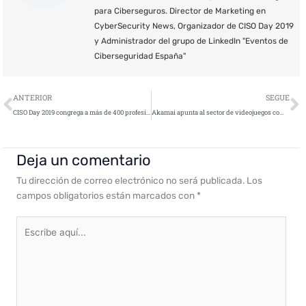
para Ciberseguros. Director de Marketing en
CyberSecurity News, Organizador de CISO Day 2019
y Administrador del grupo de LinkedIn "Eventos de
Ciberseguridad España"
Ant
S
ANTERIOR
SEGUE
CISO Day 2019 congrega a más de 400 profesionales en su primera edición
Akamai apunta al sector de videojuegos como uno de los más atractivos para el cibercrimen
Deja un comentario
Tu dirección de correo electrónico no será publicada.
Los
campos obligatorios están marcados con
*
Escribe
aquí...