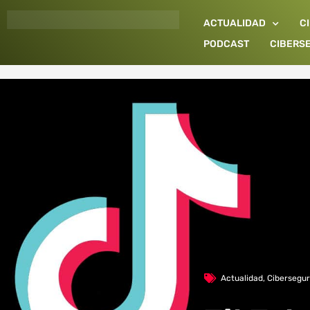
Ir
ACTUALIDAD
C
al
contenido
PODCAST
CIBERS
Actualidad
,
Cibersegur