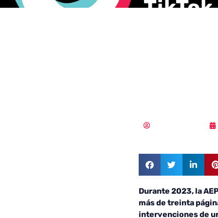
TikTok
priori
retira
forma 
MLuz Dominguez
Durante 2023, la AEP
más de treinta págin
intervenciones de u