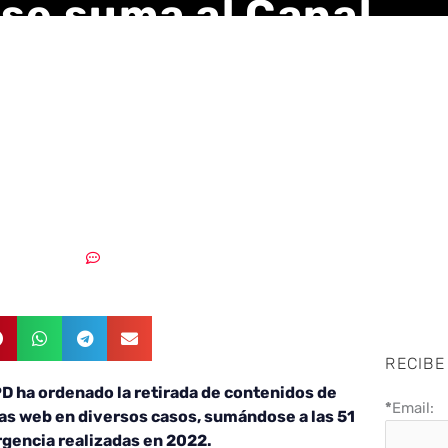
 se suma al Canal
tario de la AEPD para
r contenidos sensibl
urgente
27/11/2023
Sin comentarios
RECIBE
D ha ordenado la retirada de contenidos de
*
Email:
as web en diversos casos, sumándose a las 51
rgencia realizadas en 2022.