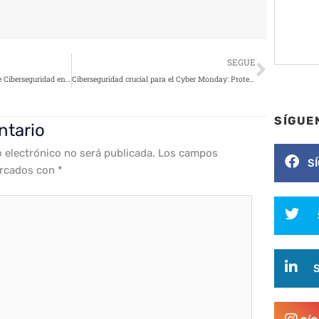
Siguie
SEGUE
Google impulsará en el Centro de Ciberseguridad en Málaga la formación especializada
Ciberseguridad crucial para el Cyber Monday: Protegiendo tus compras online
SÍGUE
ntario
o electrónico no será publicada.
Los campos
S
arcados con
*