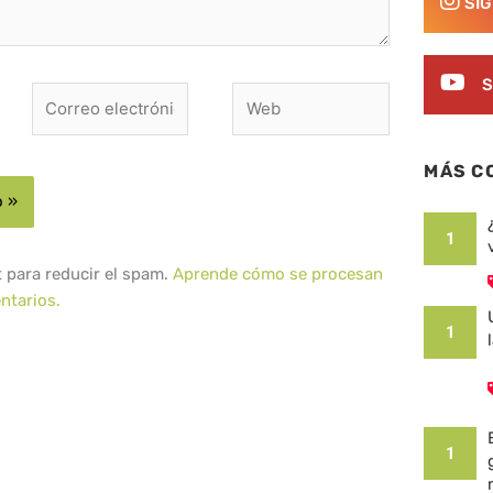
SÍ
S
Correo
Web
electrónico*
MÁS C
1
t para reducir el spam.
Aprende cómo se procesan
ntarios.
1
1