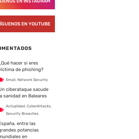
GUENOS EN INSTAGRAM
ÍGUENOS EN YOUTUBE
OMENTADOS
¿Qué hacer si eres
víctima de phishing?
Email
,
Network Security
Un ciberataque sacude
la sanidad en Baleares
Actualidad
,
CyberAttacks
,
Security Breaches
España, entre las
grandes potencias
mundiales en