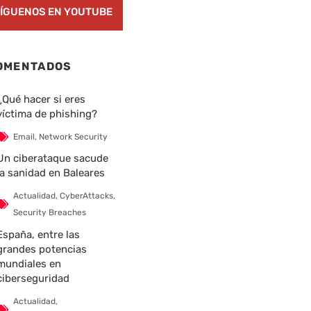
ÍGUENOS EN YOUTUBE
OMENTADOS
¿Qué hacer si eres
víctima de phishing?
Email
,
Network Security
Un ciberataque sacude
la sanidad en Baleares
Actualidad
,
CyberAttacks
,
Security Breaches
España, entre las
grandes potencias
mundiales en
ciberseguridad
Actualidad
,