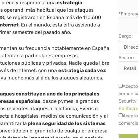
a
crece y responde a una
estrategia
s operandi más habitual que los ataques
*
Empres
018, se registraron en España más de 110.600
Internet
. En el mundo, esta cifra asciende a
primer semestre del pasado año.
Cargo:
mentan su frecuencia notablemente en España
y afectan a particulares, empresas,
Sector:
ituciones públicas y privadas. Nadie queda libre
avés de Internet, con una
estrategia cada vez
 va mucho más allá de los ataques aleatorios.
Acepto 
taques constituyen uno de los principales
comunica
presas españolas,
desde pymes, a grandes
Security
os recientes ataques a Telefónica, Everis o
Política 
fecta a hospitales, medios de comunicación y al
Acepto
garantizar la
plena seguridad de los sistemas
comercia
onvertido en el gran reto de cualquier empresa