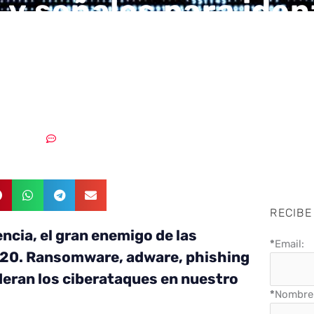
 y señales para iden
atro ciberataques m
es en España
27/02/2020
Sin comentarios
RECIBE
ncia, el gran enemigo de las
*
Email:
20. Ransomware, adware, phishing
ideran los ciberataques en nuestro
*
Nombre 