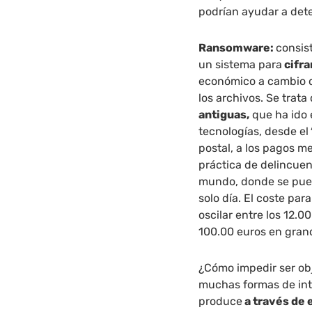
podrían ayudar a det
Ransomware:
consis
un sistema para
cifra
económico a cambio d
los archivos. Se trata
antiguas,
que ha ido 
tecnologías, desde el
postal, a los pagos me
práctica de delincue
mundo, donde se pued
solo día. El coste pa
oscilar entre los 12.
100.00 euros en gran
¿Cómo impedir ser ob
muchas formas de int
produce
a través de 