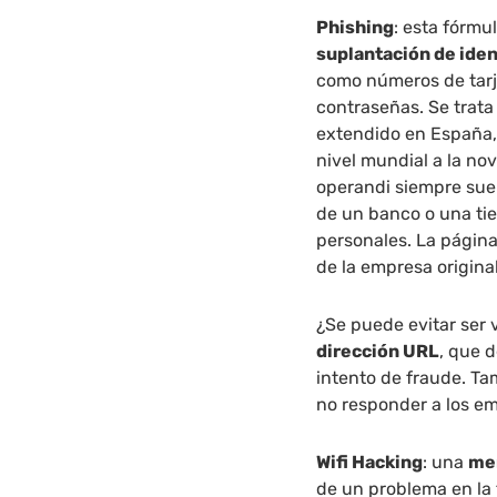
Phishing
: esta fórmu
suplantación de ide
como números de tarj
contraseñas. Se trat
extendido en España,
nivel mundial a la n
operandi siempre suel
de un banco o una tie
personales. La página
de la empresa origina
¿Se puede evitar ser v
dirección URL
, que d
intento de fraude. T
no responder a los e
Wifi Hacking
: una
men
de un problema en la 