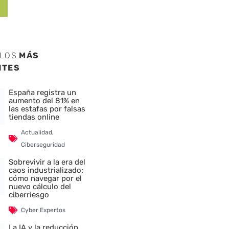
ULOS
MÁS
NTES
España registra un
aumento del 81% en
las estafas por falsas
tiendas online
Actualidad
,
Ciberseguridad
Sobrevivir a la era del
caos industrializado:
cómo navegar por el
nuevo cálculo del
ciberriesgo
Cyber Expertos
La IA y la reducción