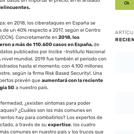
uir datos sin importar el precio, en el ansiado
delincuentes.
alza: en 2018, los ciberataques en España se
 de un 40% respecto a 2017, según el Centro
ARTÍC
 (CCN).
Concretamente en
2018, los
RECIE
ieron a más de 110.600 casos en España,
de
 datos publicados por Incibe -Instituto Nacional
 nivel mundial, 2019 fue también el periodo con
istrados hasta el momento; con 4.100 millones
estre, según la firma Risk Based Securityl. Una
xpertos prevén que
aumentará con la reciente
ogía 5G
a nuestro país.
fermedad, ¿existen síntomas para poder
ataques? ¿Cuáles son los más comunes en
entos hay para combatirlos? Los expertos de
ctado, a través de su
expertise
,
los cuatro
 más comunes en nuestro país y los trucos que