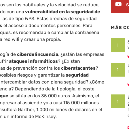
os son los habituales y la velocidad se reduce,
S
ado con una
vulnerabilidad en la seguridad de
o las de tipo WPS. Estas brechas de seguridad
s
el acceso a documentos personales. Para
MÁS C
taques, es recomendable cambiar la contraseña
a red wifi y crear una propia.
1
logía de
ciberdelincuencia
, ¿están las empresas
frir
ataques informáticos
? ¿Existen
mas de prevención contra los
ciberatacantes
?
1
osibles riesgos y garantizar la
seguridad
intercambiar datos con plena seguridad? ¿Cómo
uencia? Dependiendo de la tipología, el coste
aque
se sitúa en los 35.000 euros. Asimismo, el
1
presarial asciende ya a casi 115.000 millones
nsultora Garther, 1.000 millones de dólares en el
ún un informe de McKinsey.