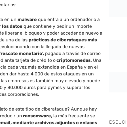
ectarlos:
te en un
malware
que entra a un ordenador o a
r los datos
que contiene y pedir un importe
e liberar el bloqueo y poder acceder de nuevo a
 de una de las
prácticas de ciberataques más
evolucionando con la llegada de nuevas
‘rescate monetario’,
pagado a través de correo
diante tarjeta de crédito o
criptomonedas
.
Una
ncia cada vez más extendida en España y en el
en dar hasta 4.000 de estos ataques en un
ra las empresas es también muy elevado y puede
000 y 80.000 euros para pymes y superar los
des corporaciones.
jeto de este tipo de ciberataque? Aunque hay
roducir un
ransomware,
la más frecuente se
ESCUC
email, mediante archivos adjuntos o enlaces