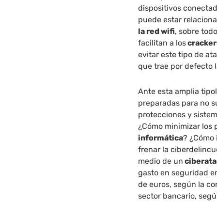
dispositivos conectad
puede estar relacion
la red wifi
, sobre tod
facilitan a los
cracker
evitar este tipo de a
que trae por defecto l
Ante esta amplia tipo
preparadas para no su
protecciones y siste
¿Cómo minimizar los p
informática
? ¿Cómo 
frenar la ciberdelinc
medio de un
ciberat
gasto en seguridad em
de euros, según la co
sector bancario, seg