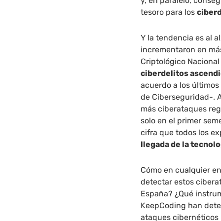
y, en paralelo, conseg
tesoro para los
ciber
Y la tendencia es al 
incrementaron en más
Criptológico Nacional
ciberdelitos ascend
acuerdo a los últimos
de Ciberseguridad-. A
más ciberataques reg
solo en el primer sem
cifra que todos los e
llegada de la tecnol
Cómo en cualquier en
detectar estos ciber
España? ¿Qué instrum
KeepCoding
han dete
ataques cibernéticos