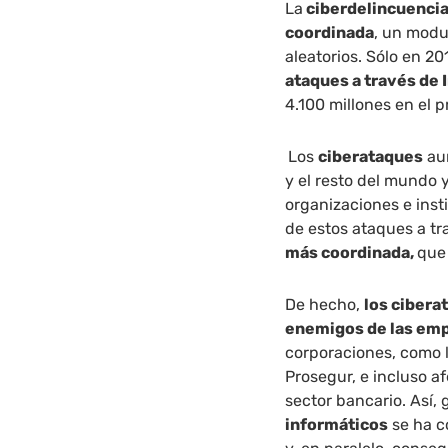
La
ciberdelincuenci
coordinada
, un modu
aleatorios. Sólo en 2
ataques a través de 
4.100 millones en el 
Los
ciberataques
au
y el resto del mundo 
organizaciones e inst
de estos ataques a tr
más coordinada,
que
De hecho,
los cibera
enemigos de las em
corporaciones, como l
Prosegur, e incluso a
sector bancario. Así, 
informáticos
se ha c