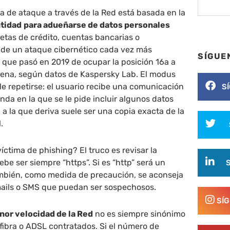
la de ataque a través de la Red está basada en la
ntidad
para adueñarse de datos personales
etas de crédito, cuentas bancarias o
a de un ataque cibernético cada vez más
SÍGUE
 que pasó en 2019 de ocupar la posición 16a a
ovena, según datos de Kaspersky Lab.
El modus
e repetirse: el usuario recibe una comunicación
S
nda en la que se le pide incluir algunos datos
 a la que deriva suele ser una copia exacta de la
l.
íctima de phishing? El truco es revisar la
ebe ser siempre “https”. Si es “http” será un
ambién, como medida de precaución, se aconseja
mails o SMS que puedan ser sospechosos.
SÍ
or velocidad de la Red
no es siempre sinónimo
fibra o ADSL contratados. Si el número de