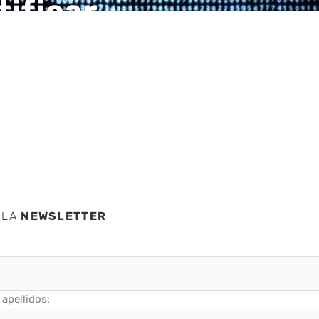
tificar
ás
 LA
NEWSLETTER
apellidos: