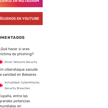
GUENOS EN INSTAGRAM
ÍGUENOS EN YOUTUBE
OMENTADOS
¿Qué hacer si eres
víctima de phishing?
Email
,
Network Security
Un ciberataque sacude
la sanidad en Baleares
Actualidad
,
CyberAttacks
,
Security Breaches
España, entre las
grandes potencias
mundiales en