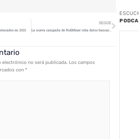
ESCUC
Siguie
PODCA
SEGUE
destacados en 2021
La nueva campaña de NullMixer roba datos bancarios, criptodivisas y cuentas de redes sociales
ntario
o electrónico no será publicada.
Los campos
arcados con
*