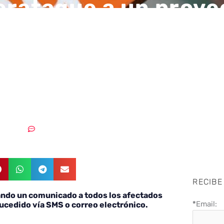
erataque a un prove
vicios de Orange dej
ierto datos sensibl
os
9/11/2022
Sin comentarios
RECIBE
ando un comunicado a todos los afectados
*
Email:
sucedido vía SMS o correo electrónico.