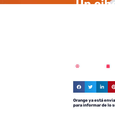
Un cib
de ser
descub
usuari
MLuz Dominguez
0
Orange ya está envi
para informar de lo 