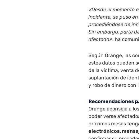
«Desde el momento en
incidente, se puso en
procediéndose de inme
Sin embargo, parte d
afectada»
, ha comun
Según Orange, las co
estos datos pueden se
de la víctima, venta d
suplantación de iden
y robo de dinero con 
Recomendaciones par
Orange aconseja a lo
poder verse afectados
próximos meses ten
electrónicos, mensa
confirmar su proceden