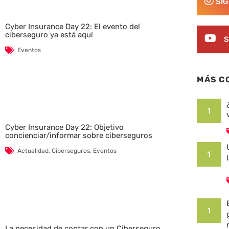
SÍ
Cyber Insurance Day 22: El evento del
ciberseguro ya está aquí
S
Eventos
MÁS C
1
Cyber Insurance Day 22: Objetivo
concienciar/informar sobre ciberseguros
Actualidad
,
Ciberseguros
,
Eventos
1
1
La necesidad de contar con un Ciberseguro