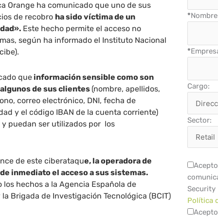
ica Orange ha comunicado que uno de sus
*
Nombre 
cios de recobro
ha sido víctima de un
idad».
Este hecho permite el acceso no
emas, según ha informado el Instituto Nacional
*
Empres
cibe).
ocado que
información sensible como son
Cargo:
 algunos de sus clientes
(nombre, apellidos,
fono, correo electrónico, DNI, fecha de
dad y el código IBAN de la cuenta corriente)
Sector:
y puedan ser utilizados por los
ance de este ciberataqu
e, la operadora de
Acepto 
 de inmediato el acceso a sus sistemas.
comunica
o los hechos a la Agencia Española de
Security
 la Brigada de Investigación Tecnológica (BCIT)
Política 
Acepto