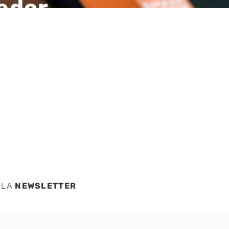
edor
a al
es de
 LA
NEWSLETTER