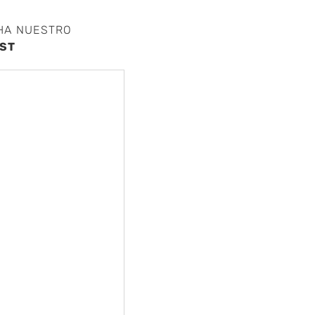
HA NUESTRO
nte
ST