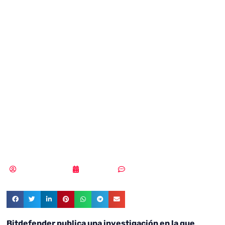
desvela cómo se
consiguen
mejorar las
capacidades de
Trickbot
Samuel Rodríguez
22/07/2021
Sin comentarios
Bitdefender publica una investigación en la que