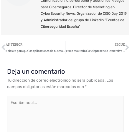
Comunicación, Ciberderecho y Gestión de Riesgos
para Ciberseguros. Director de Marketing en
CyberSecurity News, Organizador de CISO Day 2019
y Administrador del grupo de LinkedIn "Eventos de
Ciberseguridad España"
Ant
S
ANTERIOR
SEGUE
6 claves para que las aplicaciones de tu smartphone no invadan tu privacidad
Tixeo maximiza la telepresencia inmersiva con su nueva función de visualización multipantalla inteligente
Deja un comentario
Tu dirección de correo electrónico no será publicada.
Los
campos obligatorios están marcados con
*
Escribe
aquí...