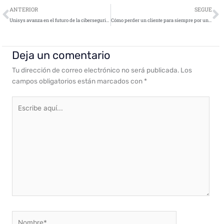
Ant
S
ANTERIOR
SEGUE
Unisys avanza en el futuro de la ciberseguridad con las nuevas funciones de aislamiento de usuarios y dispositivos en Stealth 4.0
Cómo perder un cliente para siempre por un ciberataque
Deja un comentario
Tu dirección de correo electrónico no será publicada.
Los
campos obligatorios están marcados con
*
Escribe
aquí...
Nombre*