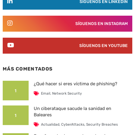
SÍGUENOS EN LINKEDIN
SÍGUENOS EN INSTAGRAM
SÍGUENOS EN YOUTUBE
MÁS COMENTADOS
¿Qué hacer si eres víctima de phishing?
1
Email
,
Network Security
Un ciberataque sacude la sanidad en
Baleares
1
Actualidad
,
CyberAttacks
,
Security Breaches