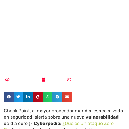
contra los
routers de
Huawei para crear
una nueva botnet
Samuel Rodríguez
26/12/2017
Sin comentarios
Check Point, el mayor proveedor mundial especializado
en seguridad, alerta sobre una nueva
vulnerabilidad
de día cero (-
Cyberpedia
:
¿Qué es un ataque
Zero