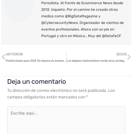
Periodista. Al frente de Ecommerce News desde
2012. Inquieto. Por el camino he creado otros
medios como @BigDataMagazine y
@CybersecurityNews. Organizador de cientos de
eventos profesionales. Ahora con un pie en
Portugal y otro en México… Muy del @GetafeCF
Ant
S
ANTERIOR
SEGUE
Predicciones para 2018: Se espera un aumento en cifras de desastres y en el crecimiento de datos
Los ataques malwareless serán muy protagonistas durante 2018
Deja un comentario
Tu dirección de correo electrónico no será publicada.
Los
campos obligatorios están marcados con
*
Escribe
aquí...