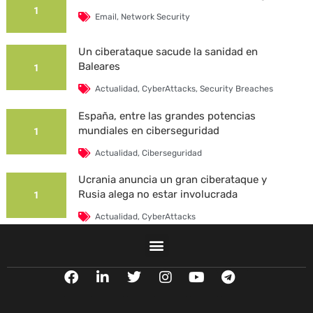
1
Email
,
Network Security
Un ciberataque sacude la sanidad en
Baleares
1
Actualidad
,
CyberAttacks
,
Security Breaches
España, entre las grandes potencias
mundiales en ciberseguridad
1
Actualidad
,
Ciberseguridad
Ucrania anuncia un gran ciberataque y
Rusia alega no estar involucrada
1
Actualidad
,
CyberAttacks
La Universidad Autónoma de Barcelona es
víctima de un ciberataque
1
F
L
T
I
Y
T
Actualidad
,
CyberAttacks
,
Security Breaches
a
i
w
n
o
e
c
n
i
s
u
l