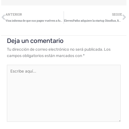
Ant
S
ANTERIOR
SEGUE
Visa informa de que sus pagos vuelven a funcionar con normalidad después la interrupción que sufrió
ElevenPaths adquiere la startup Dinoflux, finalista del programa de aceleración internacional de INCIBE
Deja un comentario
Tu dirección de correo electrónico no será publicada.
Los
campos obligatorios están marcados con
*
Escribe
aquí...