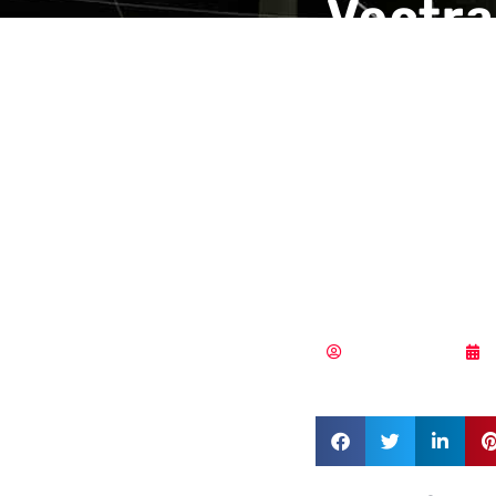
Vectra
análisi
compo
amenaz
2022 S
Samuel Rodríguez