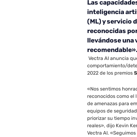
Las capacidades
inteligencia art
(ML) y servicio 
reconocidas por
llevándose una 
recomendable»
Vectra AI anuncia que
comportamiento/dete
2022 de los premios
S
«Nos sentimos honrad
reconocidos como el l
de amenazas para emp
equipos de seguridad 
priorizar su tiempo i
reales», dijo Kevin K
Vectra AI. «Seguimos 