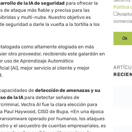
Security
arrollo de la IA de seguridad
para ofrecer la
Política 
es de ataque más fiable y precisa para las
Acepto
bridas y multi-nube. Nuestro objetivo es
comercia
 seguridad a darle la vuelta a la tortilla a los
atalogada como altamente elogiada en más
ier otro proveedor, recibiendo este galardón en
jor uso de Aprendizaje Automático
ARTÍC
icial (AI), mejor servicio al cliente y mejor
RECIE
d.
capacidades de
detección de amenazas y su
so de la IA
para detectar señales de
riminal, Vectra AI fue la clara elección para
ta Paul Haywood, CISO de Bupa. «En una época
 ransomware operado por humanos, los ataques
stro y el secuestro de cuentas empresariales, es