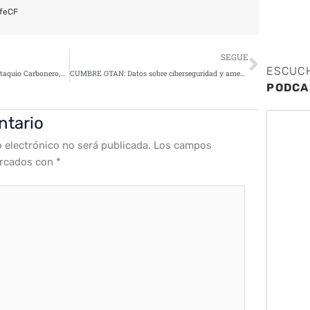
feCF
Siguie
SEGUE
ESCUC
CISO Day 2022: Entrevista a Eustaquio Carbonero,Cybersecurity Sales Manager en Mdtel
CUMBRE OTAN: Datos sobre ciberseguridad y amenazas a organizaciones
PODCA
ntario
o electrónico no será publicada.
Los campos
arcados con
*