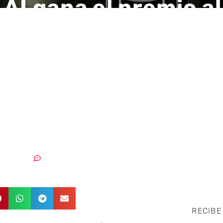
 AI gana el premio a
s de
rtamiento/detecció
as para empresas e
C Media Awards Eu
30/06/2022
Sin comentarios
RECIBE