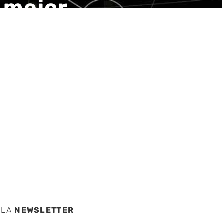
l mejor
n de
n los
rope
 LA
NEWSLETTER