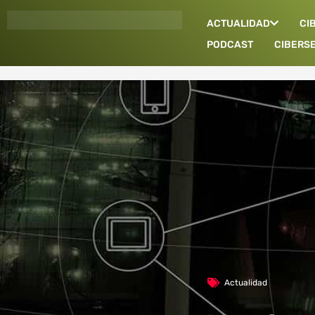
Ir
ACTUALIDAD
CI
al
contenido
PODCAST
CIBERS
Actualidad