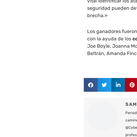
vital identificar los a
seguridad pueden det
brecha.»
Los ganadores fueron 
con la ayuda de los
c
Joe Boyle, Joanna Mc
Beltrán, Amanda Finch
SAM
Period
camin
@Cyber
profes