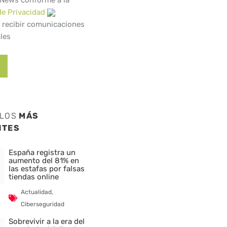
 News conforme a la
de Privacidad
 recibir comunicaciones
les
ULOS
MÁS
NTES
España registra un
aumento del 81% en
las estafas por falsas
tiendas online
Actualidad
,
Ciberseguridad
Sobrevivir a la era del