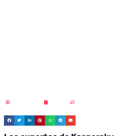
cuidado con el
malware en libros
de texto y
trabajos
académicos
Samuel Rodríguez
17/09/2019
Sin comentarios