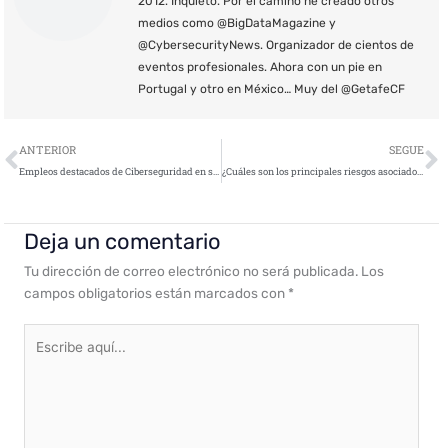
2012. Inquieto. Por el camino he creado otros
medios como @BigDataMagazine y
@CybersecurityNews. Organizador de cientos de
eventos profesionales. Ahora con un pie en
Portugal y otro en México… Muy del @GetafeCF
Ant
S
ANTERIOR
SEGUE
Empleos destacados de Ciberseguridad en septiembre de 2019
¿Cuáles son los principales riesgos asociados a los dispositivos IoT que nos rodean?
Deja un comentario
Tu dirección de correo electrónico no será publicada.
Los
campos obligatorios están marcados con
*
Escribe
aquí...