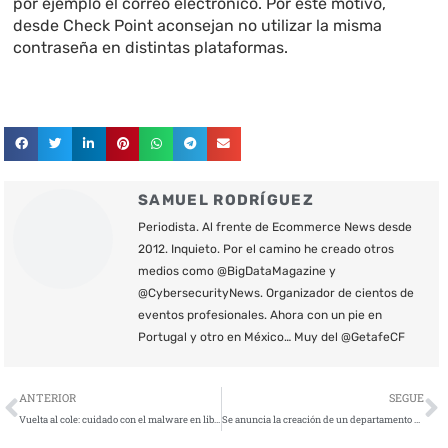
por ejemplo el correo electrónico. Por este motivo,
desde Check Point aconsejan no utilizar la misma
contraseña en distintas plataformas.
SAMUEL RODRÍGUEZ
Periodista. Al frente de Ecommerce News desde
2012. Inquieto. Por el camino he creado otros
medios como @BigDataMagazine y
@CybersecurityNews. Organizador de cientos de
eventos profesionales. Ahora con un pie en
Portugal y otro en México… Muy del @GetafeCF
Ant
S
ANTERIOR
SEGUE
Vuelta al cole: cuidado con el malware en libros de texto y trabajos académicos
Se anuncia la creación de un departamento de Ciberseguridad en la Comunidad de Madrid