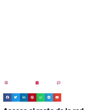
principales
riesgos asociados
a los dispositivos
IoT que nos
rodean?
Samuel Rodríguez
17/09/2019
Sin comentarios