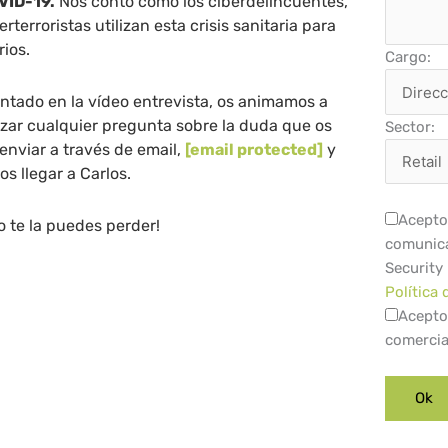
VID-19.
Nos contó cómo los ciberdelincuentes,
rterroristas utilizan esta crisis sanitaria para
ios.
Cargo:
ado en la vídeo entrevista, os animamos a
lizar cualquier pregunta sobre la duda que os
Sector:
 enviar a través de email,
[email protected]
y
s llegar a Carlos.
Acepto 
o te la puedes perder!
comunica
Security
Política 
Acepto
comercia