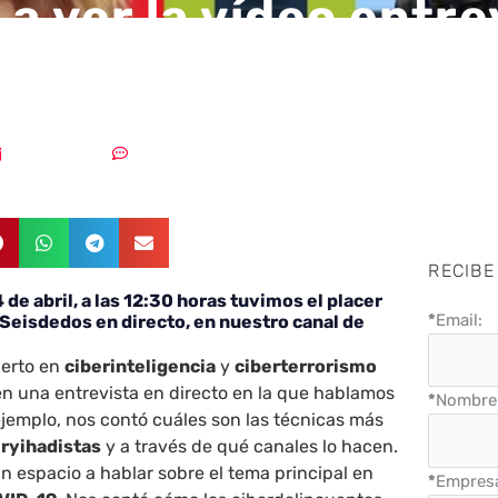
 a ver la vídeo entre
rlos Seisdedos
28/04/2020
Sin comentarios
RECIBE
 de abril, a las 12:30 horas tuvimos el placer
*
Email:
 Seisdedos en directo, en nuestro canal de
perto en
ciberinteligencia
y
ciberterrorismo
n una entrevista en directo en la que hablamos
*
Nombre 
ejemplo, nos contó cuáles son las técnicas más
eryihadistas
y a través de qué canales lo hacen.
 espacio a hablar sobre el tema principal en
*
Empres