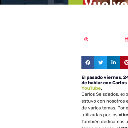
Vuelve
con Ca
Samuel Rodríguez
El pasado viernes, 24
de hablar con Carlos
YouTube
.
Carlos Seisdedos, ex
estuvo con nosotros e
de varios temas. Por 
utilizadas por los
cib
También dedicamos un