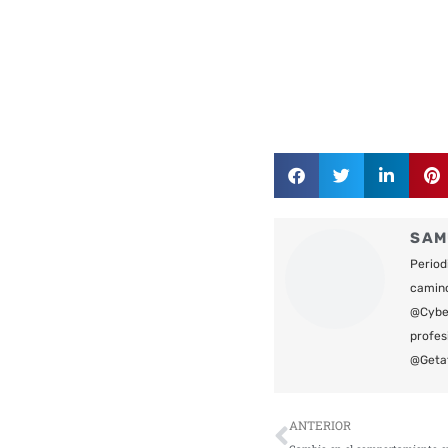
SAM
Period
camin
@Cyber
profes
@Geta
Ant
ANTERIOR