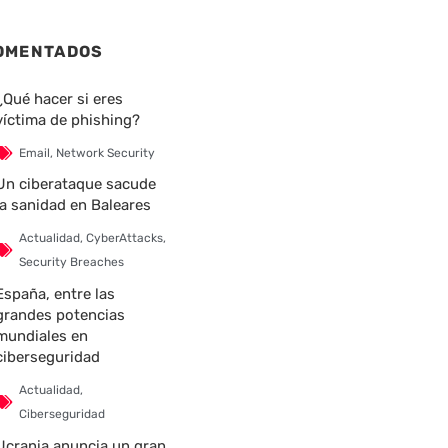
OMENTADOS
¿Qué hacer si eres
víctima de phishing?
Email
,
Network Security
Un ciberataque sacude
la sanidad en Baleares
Actualidad
,
CyberAttacks
,
Security Breaches
España, entre las
grandes potencias
mundiales en
ciberseguridad
Actualidad
,
Ciberseguridad
Ucrania anuncia un gran