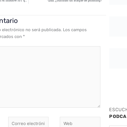
Cambio en el comportamiento en el Shadow IoT que amenaza la seguridad de la empresa
Quiz: ¿Sufrirías un ataque de phishing?
ntario
o electrónico no será publicada.
Los campos
arcados con
*
ESCUC
PODCA
Correo
Web
electrónico*