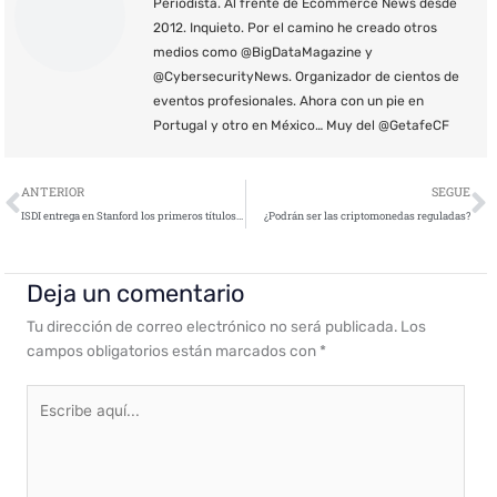
Periodista. Al frente de Ecommerce News desde
2012. Inquieto. Por el camino he creado otros
medios como @BigDataMagazine y
@CybersecurityNews. Organizador de cientos de
eventos profesionales. Ahora con un pie en
Portugal y otro en México… Muy del @GetafeCF
Ant
S
ANTERIOR
SEGUE
ISDI entrega en Stanford los primeros títulos académicos validados a través de Blockchain
¿Podrán ser las criptomonedas reguladas?
Deja un comentario
Tu dirección de correo electrónico no será publicada.
Los
campos obligatorios están marcados con
*
Escribe
aquí...