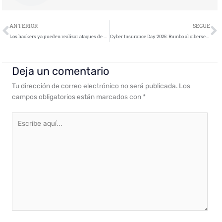
Ant
S
ANTERIOR
SEGUE
Los hackers ya pueden realizar ataques de phishing por menos de 25 euros
Cyber Insurance Day 2025: Rumbo al ciberseguro inteligente
Deja un comentario
Tu dirección de correo electrónico no será publicada.
Los
campos obligatorios están marcados con
*
Escribe
aquí...