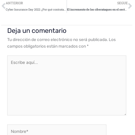
Ant
S
ANTERIOR
SEGUE
Cyber Insurance Day 2022: ¿Por qué contratar un seguro de Ciber Riesgos? – Exsel Underwriting Agency
El incremento de los ciberataques en el sector sanitario no cesa después de dos años de pandemia
Deja un comentario
Tu dirección de correo electrónico no será publicada.
Los
campos obligatorios están marcados con
*
Escribe
aquí...
Nombre*