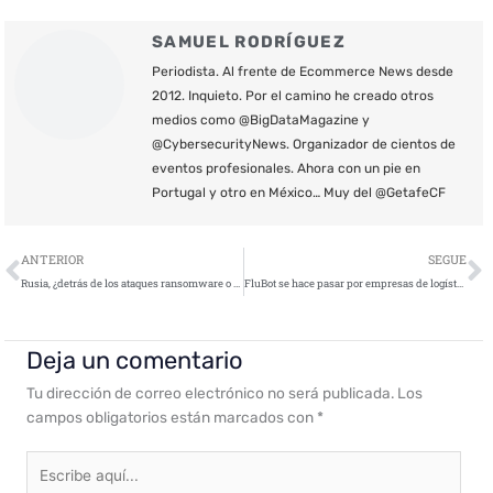
SAMUEL RODRÍGUEZ
Periodista. Al frente de Ecommerce News desde
2012. Inquieto. Por el camino he creado otros
medios como @BigDataMagazine y
@CybersecurityNews. Organizador de cientos de
eventos profesionales. Ahora con un pie en
Portugal y otro en México… Muy del @GetafeCF
Ant
S
ANTERIOR
SEGUE
Rusia, ¿detrás de los ataques ransomware o solo una instigadora?
FluBot se hace pasar por empresas de logística y entra en el Top 3 de los malware para móviles más usados a nivel mundial
Deja un comentario
Tu dirección de correo electrónico no será publicada.
Los
campos obligatorios están marcados con
*
Escribe
aquí...