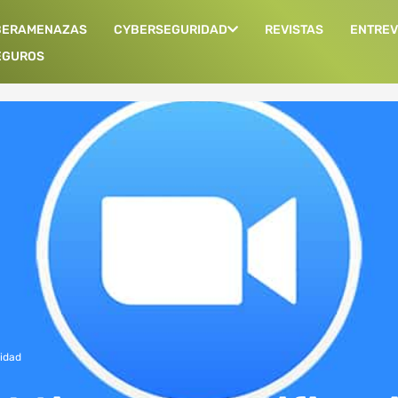
BERAMENAZAS
CYBERSEGURIDAD
REVISTAS
ENTREV
EGUROS
idad