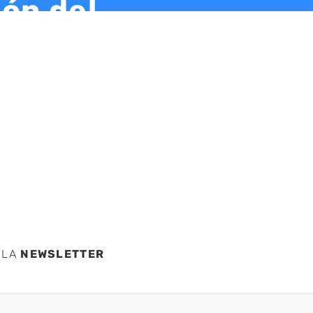
ión del
ridad
pañola
 LA
NEWSLETTER