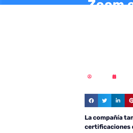
Zoom o
Esquem
para se
admini
Redacción
13/03/
La compañía ta
certificacione