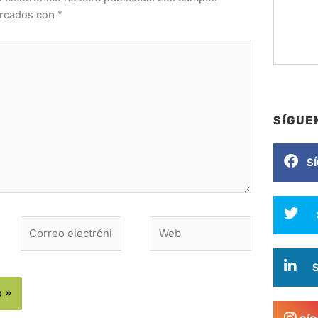
arcados con
*
SÍGUE
S
Correo
Web
electrónico*