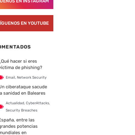
GUENOS EN INSTAGRAM
ÍGUENOS EN YOUTUBE
OMENTADOS
¿Qué hacer si eres
víctima de phishing?
Email
,
Network Security
Un ciberataque sacude
la sanidad en Baleares
Actualidad
,
CyberAttacks
,
Security Breaches
España, entre las
grandes potencias
mundiales en