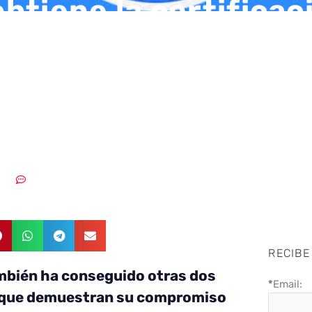
btiene la certificac
a Nacional de Segu
r utilizada en la
stración pública es
2023
Sin comentarios
RECIBE
mbién ha conseguido otras dos
*
Email:
s que demuestran su compromiso