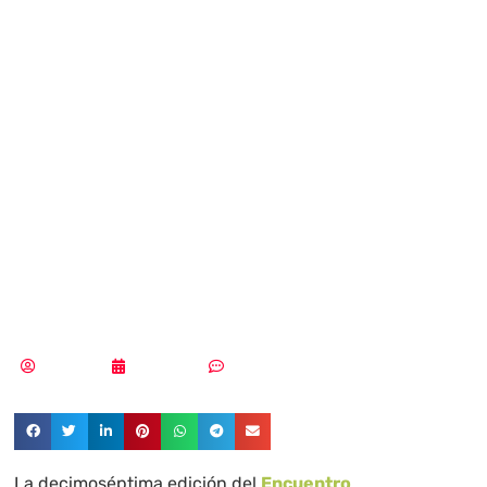
el Homenaje y
reconocimiento al
Centro
Criptológico
Nacional
Redacción
19/10/2023
Sin comentarios
La decimoséptima edición del
Encuentro