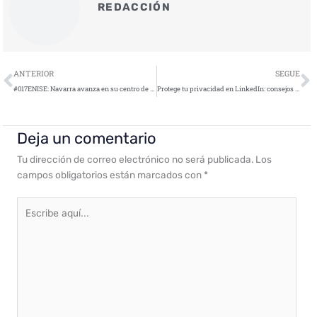
REDACCIÓN
Ant
S
ANTERIOR
SEGUE
#017ENISE: Navarra avanza en su centro de Ciberseguridad
Protege tu privacidad en LinkedIn: consejos clave para un uso seguro
Deja un comentario
Tu dirección de correo electrónico no será publicada.
Los
campos obligatorios están marcados con
*
Escribe
aquí...