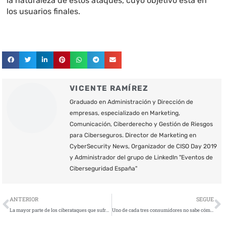
la naturaleza de estos ataques, cuyo objetivo está en
los usuarios finales.
VICENTE RAMÍREZ
Graduado en Administración y Dirección de
empresas, especializado en Marketing,
Comunicación, Ciberderecho y Gestión de Riesgos
para Ciberseguros. Director de Marketing en
CyberSecurity News, Organizador de CISO Day 2019
y Administrador del grupo de LinkedIn "Eventos de
Ciberseguridad España"
Ant
S
ANTERIOR
SEGUE
La mayor parte de los ciberataques que sufre Europa tienen su origen en el continente
Uno de cada tres consumidores no sabe cómo proteger su privacidad online