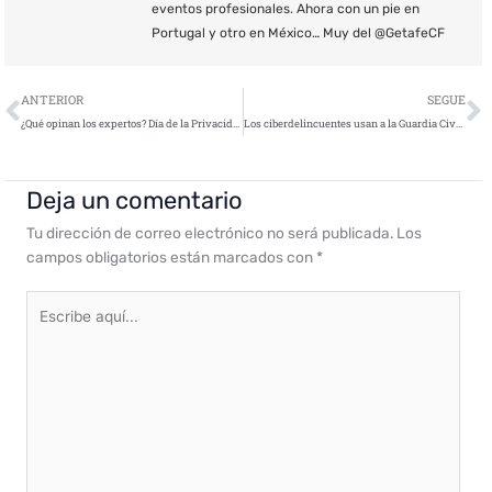
eventos profesionales. Ahora con un pie en
Portugal y otro en México… Muy del @GetafeCF
Ant
S
ANTERIOR
SEGUE
¿Qué opinan los expertos? Día de la Privacidad de la información
Los ciberdelincuentes usan a la Guardia Civil para ciberestafas
Deja un comentario
Tu dirección de correo electrónico no será publicada.
Los
campos obligatorios están marcados con
*
Escribe
aquí...