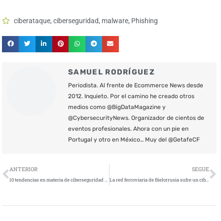
ciberataque
,
ciberseguridad
,
malware
,
Phishing
SAMUEL RODRÍGUEZ
Periodista. Al frente de Ecommerce News desde
2012. Inquieto. Por el camino he creado otros
medios como @BigDataMagazine y
@CybersecurityNews. Organizador de cientos de
eventos profesionales. Ahora con un pie en
Portugal y otro en México… Muy del @GetafeCF
Ant
S
ANTERIOR
SEGUE
10 tendencias en materia de ciberseguridad en 2022
La red ferroviaria de Bielorrusia sufre un ciberataque