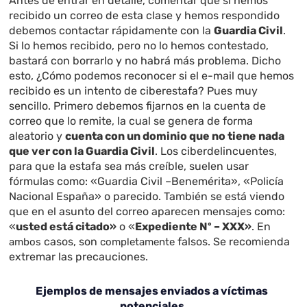
Antes de entrar en detalle, comentar que si hemos
recibido un correo de esta clase y hemos respondido
debemos contactar rápidamente con la
Guardia Civil
.
Si lo hemos recibido, pero no lo hemos contestado,
bastará con borrarlo y no habrá más problema. Dicho
esto, ¿Cómo podemos reconocer si el e-mail que hemos
recibido es un intento de ciberestafa? Pues muy
sencillo. Primero debemos fijarnos en la cuenta de
correo que lo remite, la cual se genera de forma
aleatorio y
cuenta con un dominio que no tiene nada
que ver con la Guardia Civil
. Los ciberdelincuentes,
para que la estafa sea más creíble, suelen usar
fórmulas como: «Guardia Civil –Benemérita», «Policía
Nacional España» o parecido. También se está viendo
que en el asunto del correo aparecen mensajes como:
«
usted está citado»
o «
Expediente Nº – XXX»
. En
casos, son
falsos. Se recomienda
ambos
completamente
extremar las precauciones.
Ejemplos de mensajes enviados a víctimas
potenciales