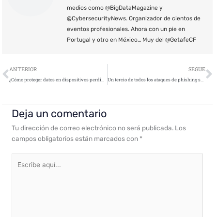
medios como @BigDataMagazine y
@CybersecurityNews. Organizador de cientos de
eventos profesionales. Ahora con un pie en
Portugal y otro en México… Muy del @GetafeCF
Ant
S
ANTERIOR
SEGUE
¿Cómo proteger datos en dispositivos perdidos o robados?
Un tercio de todos los ataques de phishing se dirigieron contra clientes del sector financiero en el segundo trimestre de 2018
Deja un comentario
Tu dirección de correo electrónico no será publicada.
Los
campos obligatorios están marcados con
*
Escribe
aquí...