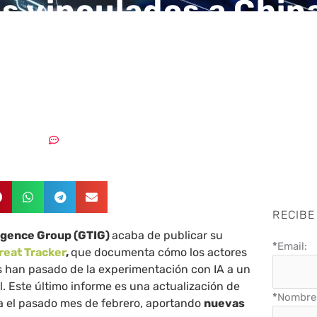
s vinculados a Chin
del Norte y Rusia es
so de la IA en ciber
12/05/2026
Sin comentarios
RECIBE
ligence Group (GTIG)
acaba de publicar su
*
Email:
reat Tracker
,
que documenta cómo los actores
 han pasado de la experimentación con IA a un
l. Este último informe es una actualización de
*
Nombre 
 el pasado mes de febrero, aportando
nuevas