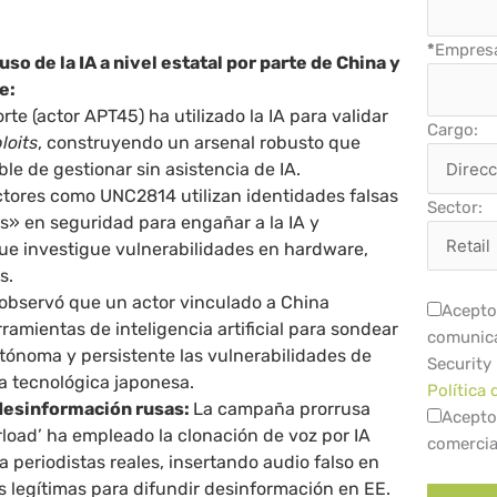
*
Empres
uso de la IA a nivel estatal por parte de China y
e:
rte (actor APT45) ha utilizado la IA para validar
Cargo:
loits
, construyendo un arsenal robusto que
ble de gestionar sin asistencia de IA.
ctores como UNC2814 utilizan identidades falsas
Sector:
s» en seguridad para engañar a la IA y
ue investigue vulnerabilidades en hardware,
s.
observó que un actor vinculado a China
Acepto 
rramientas de inteligencia artificial para sondear
comunica
tónoma y persistente las vulnerabilidades de
Security
 tecnológica japonesa.
Política 
esinformación rusas:
La campaña prorrusa
Acepto
load’ ha empleado la clonación de voz por IA
comercia
a periodistas reales, insertando audio falso en
as legítimas para difundir desinformación en EE.