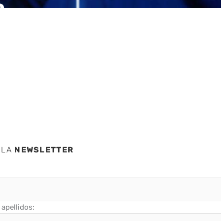
a,
calan
ataques
 LA
NEWSLETTER
apellidos: