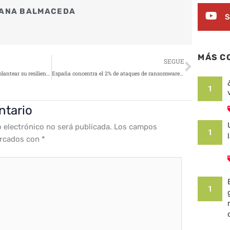
ANA BALMACEDA
S
Siguie
MÁS C
SEGUE
La IA obliga a las empresas a replantear su resiliencia
España concentra el 2% de ataques de ransomware en 2026
1
ntario
o electrónico no será publicada.
Los campos
1
arcados con
*
1