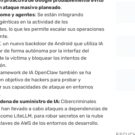
ón proactiva de Google probablemente evitó
un ataque masivo planeado
.
nomo y agentes
: Se están integrando
énticas en la actividad de los
es, lo que les permite escalar sus operaciones
nte.
un nuevo backdoor de Android que utiliza IA
r de forma autónoma por la interfaz del
de la víctima y bloquear los intentos de
ón.
framework de IA OpenClaw también se ha
en objetivo de hackers para probar y
r sus capacidades de ataque en entornos
.
adena de suministro de IA:
Cibercriminales
han llevado a cabo ataques a dependencias de
 como LiteLLM, para robar secretos en la nube
 claves de AWS de los entornos de desarrollo.
ESCUC