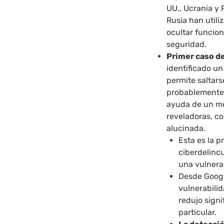
UU., Ucrania y 
Rusia han util
ocultar funcion
seguridad.
Primer caso de
identificado un
permite saltars
probablemente 
ayuda de un mod
reveladoras, c
alucinada.
Esta es la 
ciberdelincu
una vulnera
Desde Googl
vulnerabilid
redujo sign
particular.