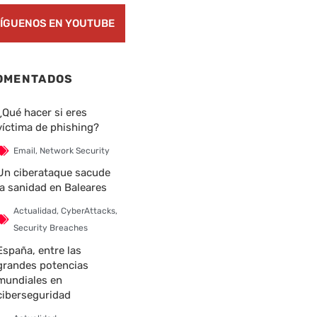
ÍGUENOS EN YOUTUBE
nte
OMENTADOS
¿Qué hacer si eres
víctima de phishing?
Email
,
Network Security
Un ciberataque sacude
la sanidad en Baleares
Actualidad
,
CyberAttacks
,
Security Breaches
España, entre las
grandes potencias
mundiales en
ciberseguridad