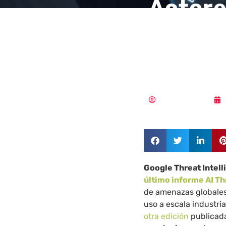
Actore
Corea 
el abu
Aldana Balmaceda
Google Threat Intel
último informe AI Th
de amenazas globales
uso a escala industria
otra edición
publicada