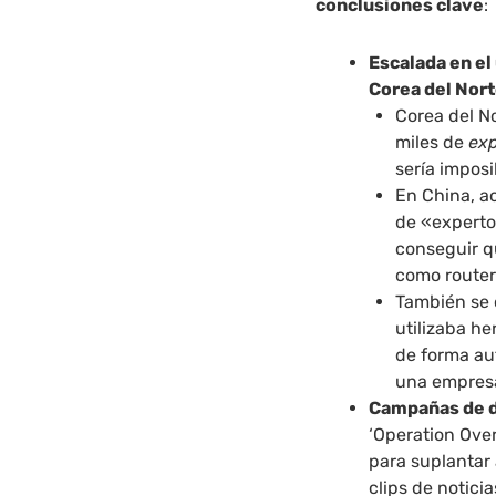
conclusiones clave
:
Escalada en el 
Corea del Nort
Corea del No
miles de
exp
sería imposi
En China, a
de «experto
conseguir q
como router
También se 
utilizaba he
de forma au
una empresa
Campañas de d
‘Operation Over
para suplantar 
clips de notici