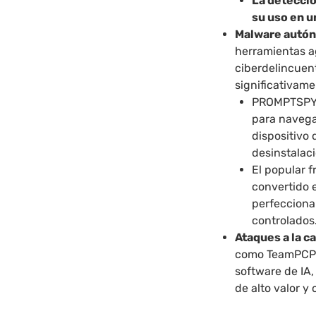
La detecci
su uso en 
Malware autó
herramientas ag
ciberdelincuent
significativame
PROMPTSPY, 
para navega
dispositivo 
desinstalaci
El popular 
convertido 
perfecciona
controlados
Ataques a la c
como TeamPCP 
software de IA,
de alto valor y