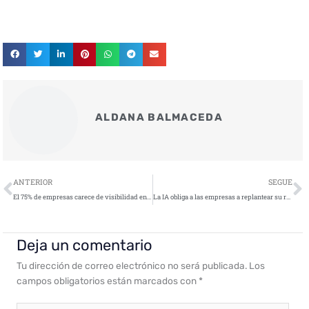
ALDANA BALMACEDA
Ant
S
ANTERIOR
SEGUE
El 75% de empresas carece de visibilidad en credenciales y aumenta el riesgo de ciberataques
La IA obliga a las empresas a replantear su resiliencia
Deja un comentario
Tu dirección de correo electrónico no será publicada.
Los
campos obligatorios están marcados con
*