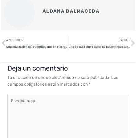
ALDANA BALMACEDA
Ant
S
ANTERIOR
SEGUE
Automatización del cumplimiento en ciberseguridad: el nuevo estándar operativo de las empresas tecnológicas
Uno de cada cinco casos de ransomware a empresas podrían haberse evitado
Deja un comentario
Tu dirección de correo electrónico no será publicada.
Los
campos obligatorios están marcados con
*
Escribe
aquí...