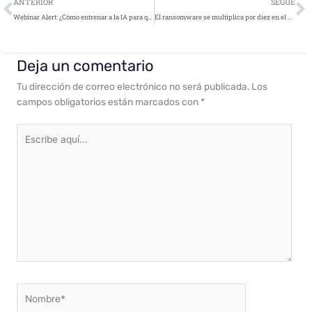
Ant
S
ANTERIOR
SEGUE
Webinar Alert: ¿Cómo entrenar a la IA para que piense como analista de seguridad?
El ransomware se multiplica por diez en el último año y centra sus ataques en sectores de importancia crítica
Deja un comentario
Tu dirección de correo electrónico no será publicada.
Los
campos obligatorios están marcados con
*
Escribe
aquí...
Nombre*