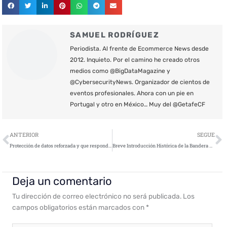
SAMUEL RODRÍGUEZ
Periodista. Al frente de Ecommerce News desde
2012. Inquieto. Por el camino he creado otros
medios como @BigDataMagazine y
@CybersecurityNews. Organizador de cientos de
eventos profesionales. Ahora con un pie en
Portugal y otro en México… Muy del @GetafeCF
Ant
S
ANTERIOR
SEGUE
Protección de datos reforzada y que responda a los nuevos desafíos de ciberseguridad derivados de la pandemia
Breve Introducción Histórica de la Bandera de España
Deja un comentario
Tu dirección de correo electrónico no será publicada.
Los
campos obligatorios están marcados con
*