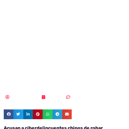
ciberdelincuentes
chinos de robar
contraseñas a
nueve compañías
internacionales
Samuel Rodríguez
16/11/2021
Sin comentarios
Acusan a ciberdelincuentes chinos de robar