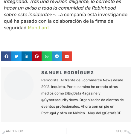
integridad. Tras una revisión diligente, lo correcto es
hacer un aviso a toda la comunidad de Robinhood
sobre este incidente
«-. La compañía está investigando
qué ha pasado con la colaboración de la firma de
seguridad
Mandiant
.
SAMUEL RODRÍGUEZ
Periodista. Al frente de Ecommerce News desde
2012. Inquieto. Por el camino he creado otros
medios como @BigDataMagazine y
@CybersecurityNews. Organizador de cientos de
eventos profesionales. Ahora con un pie en
Portugal y otro en México… Muy del @GetafeCF
Ant
S
ANTERIOR
SEGUE