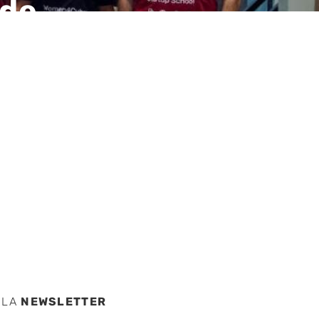
 de
ol, el
n
 LA
NEWSLETTER