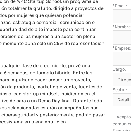
dición de W4C Startup School, un programa de
*
Email:
ión totalmente gratuito, dirigido a proyectos de
ados por mujeres que quieran potenciar
nzas, estrategia comercial, comunicación o
*
Nombre 
 oportunidad de alto impacto para continuar
oración de las mujeres a un sector en plena
te momento aúna solo un 25% de representación
*
Empres
n cualquier fase de crecimiento, prevé una
Cargo:
e 6 semanas, en formato híbrido. Entre las
para impulsar y hacer crecer un proyecto,
ión de producto, marketing y venta, fuentes de
Sector:
sics o lean startup mindset, incidiendo en el
ctivo de cara a un Demo Day final. Durante todo
rtups seleccionadas estarán acompañadas por
 ciberseguridad y posteriormente, podrán pasar
Acepto 
 ecosistema en plena ebullición.
comunica