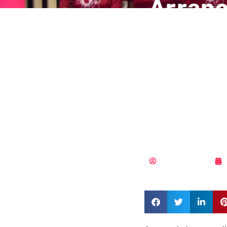
Arranc
Women4
progra
cibers
empre
Aldana Balmaceda