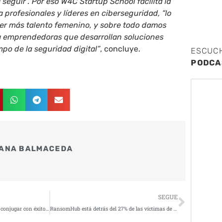
seguir”. Por eso W4C Startup School facilita la
 profesionales y líderes en ciberseguridad, “lo
aer más talento femenino, y sobre todo damos
 a emprendedoras que desarrollan soluciones
po de la seguridad digital”
, concluye.
ESCUC
PODCA
ANA BALMACEDA
Siguie
SEGUE
Gestión de la experiencia digital: conjugar con éxito rendimiento y seguridad
RansomHub está detrás del 27% de las víctimas de ransomware en España