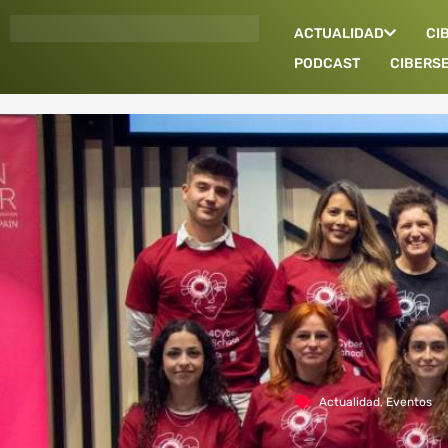
Ir
ACTUALIDAD
CI
al
contenido
PODCAST
CIBERS
Actualidad
,
Eventos