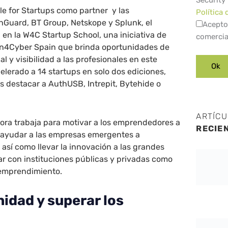
Security
e for Startups como partner y las
Política 
hGuard, BT Group, Netskope y Splunk, el
Acepto
en la W4C Startup School, una iniciativa de
comercia
n4Cyber Spain que brinda oportunidades de
l y visibilidad a las profesionales en este
lerado a 14 startups en solo dos ediciones,
 destacar a AuthUSB, Intrepit, Bytehide o
ARTÍC
ora trabaja para motivar a los emprendedores a
RECIE
, ayudar a las empresas emergentes a
 así como llevar la innovación a las grandes
r con instituciones públicas y privadas como
 emprendimiento.
idad y superar los