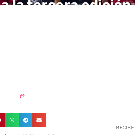
a la tercera edición
Cyber Startup Scho
ma de innovación e
eguridad para
ndedoras
06/11/2024
Sin comentarios
RECIBE