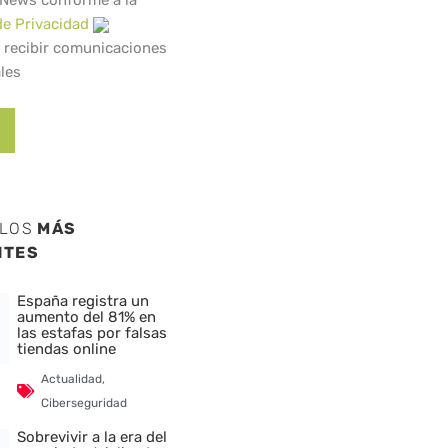
 News conforme a la
de Privacidad
 recibir comunicaciones
les
ULOS
MÁS
NTES
España registra un
aumento del 81% en
las estafas por falsas
tiendas online
Actualidad
,
Ciberseguridad
Sobrevivir a la era del