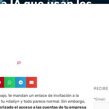
la IA que usan los
elincuentes para
rte y la que usan la
as para evitarlo
24/02/2026
Sin comentarios
RECIBE
bajo, te mandan un enlace de invitación a la
*
Email:
 tu «daily» y todo parece normal. Sin embargo,
orizado el acceso a las cuentas de tu empresa