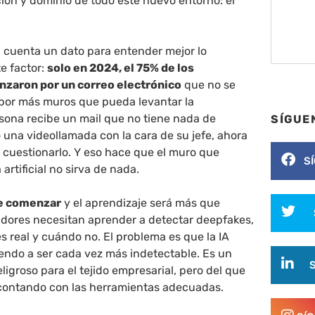
ción y dominio de todo este nuevo entorno: el
n cuenta un dato para entender mejor lo
e factor:
solo en 2024, el 75% de los
zaron por un correo electrónico
que no se
, por más muros que pueda levantar la
rsona recibe un mail que no tiene nada de
SÍGUE
 una videollamada con la cara de su jefe, ahora
 cuestionarlo. Y eso hace que el muro que
S
 artificial no sirva de nada.
de comenzar
y el aprendizaje será más que
adores necesitan aprender a detectar deepfakes,
s real y cuándo no. El problema es que la IA
endo a ser cada vez más indetectable. Es un
ligroso para el tejido empresarial, pero del que
o contando con las herramientas adecuadas.