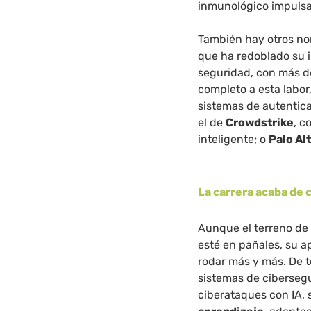
inmunológico impulsado
También hay otros n
que ha redoblado su i
seguridad, con más d
completo a esta labor,
sistemas de autentica
el de
Crowdstrike
, c
inteligente; o
Palo Al
La carrera acaba de
Aunque el terreno de l
esté en pañales, su 
rodar más y más. De 
sistemas de cibersegu
ciberataques con IA,