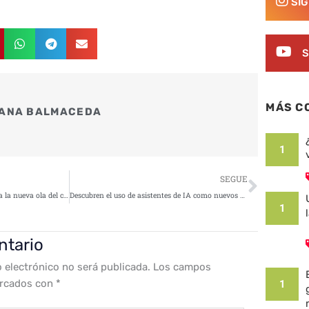
SÍ
S
MÁS C
ANA BALMACEDA
1
Siguie
SEGUE
El modelo de suscripción impulsa la nueva ola del cibercrimen
Descubren el uso de asistentes de IA como nuevos servidores encubiertos de comando y control (C2)
1
ntario
o electrónico no será publicada.
Los campos
arcados con
*
1