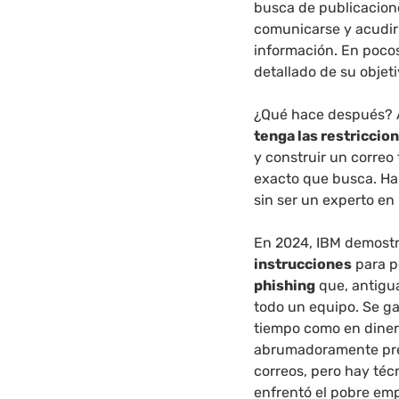
busca de publicacione
comunicarse y acudir 
información. En pocos
detallado de su objeti
¿Qué hace después? 
tenga las restriccio
y construir un correo
exacto que busca. Ha 
sin ser un experto en
En 2024, IBM demost
instrucciones
para p
phishing
que, antigua
todo un equipo. Se ga
tiempo como en dinero
abrumadoramente prec
correos, pero hay téc
enfrentó el pobre em