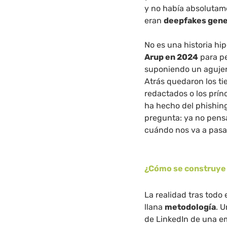
y no había absolutame
eran
deepfakes gene
No es una historia hi
Arup en 2024
para pe
suponiendo un agujer
Atrás quedaron los ti
redactados o los prínc
ha hecho del phishing
pregunta: ya no pens
cuándo nos va a pasa
¿Cómo se construye 
La realidad tras todo 
llana
metodología
. 
de LinkedIn de una em