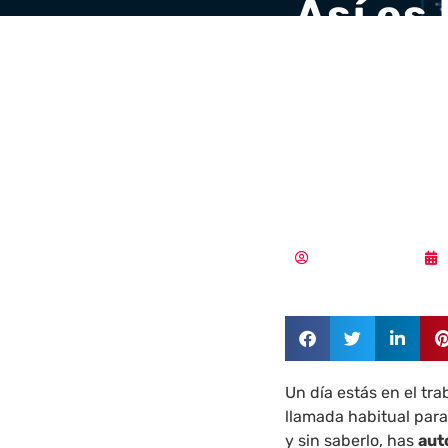
Así es 
ciberd
engaña
empres
Aldana Balmaceda
Un día estás en el tra
llamada habitual para
y sin saberlo, has
aut