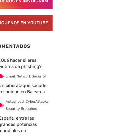
GUENOS EN INSTAGRAM
ÍGUENOS EN YOUTUBE
OMENTADOS
¿Qué hacer si eres
víctima de phishing?
nte
Email
,
Network Security
Un ciberataque sacude
la sanidad en Baleares
Actualidad
,
CyberAttacks
,
Security Breaches
España, entre las
grandes potencias
mundiales en