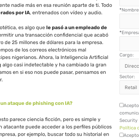
nte nadie más en esa reunión aparte de ti. Todo
*
Nombre 
rados por IA
, entrenados con vídeo y audio.
potética, es algo que
le pasó a un empleado de
*
Empres
rmitir una transacción confidencial que acabó
o de 25 millones de dólares para la empresa.
empos de los correos electrónicos mal
Cargo:
ipes nigerianos. Ahora, la Inteligencia Artificial
 algo casi indetectable y ha cambiado la gran
amos en si eso nos puede pasar, pensamos en
Sector:
r.
un ataque de phishing con IA?
Acepto 
comunica
esto parece ciencia ficción, pero es simple y
Security
Un atacante puede acceder a los perfiles públicos
Política 
presa, por ejemplo, buscar todo su historial en
Acepto