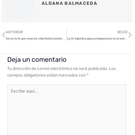
ALDANA BALMACEDA
Ant
S
ANTERIOR
SEGUE
Así es la IA que usan los ciberdelincuentes para engañarte y la que usan las empresas para evitarlo
La IA Agéntica gana protagonismo en la estrategia del CISO
Deja un comentario
Tu dirección de correo electrónico no será publicada.
Los
campos obligatorios están marcados con
*
Escribe
aquí...