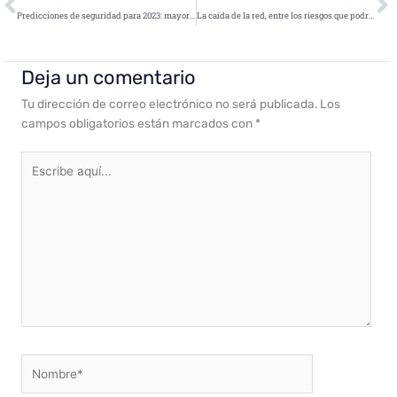
Predicciones de seguridad para 2023: mayor riesgo sistémico por tensiones globales, hackeo desde la ‘dark web’, dobles extorsiones o ‘deepfakes’
La caída de la red, entre los riesgos que podrían ‘poner en jaque’ a Gobiernos y economías en 2023
Deja un comentario
Tu dirección de correo electrónico no será publicada.
Los
campos obligatorios están marcados con
*
Escribe
aquí...
Nombre*