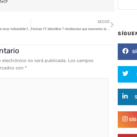
feCF
Siguie
SEGUE
Un 70% de los españoles se siente muy vulnerable frente a los ciberataques cuando compra online
Factum IT identifica 7 tendencias que marcarán la seguridad digital de las empresas en 2022
SÍGUE
ntario
S
o electrónico no será publicada.
Los campos
arcados con
*
SÍ