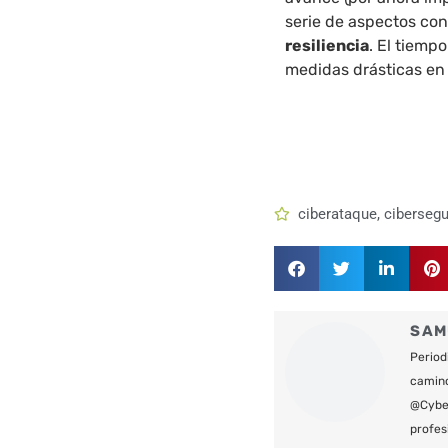
serie de aspectos co
resiliencia
. El tiemp
medidas drásticas en
ciberataque
,
cibersegu
SAM
Period
camin
@Cyber
profes