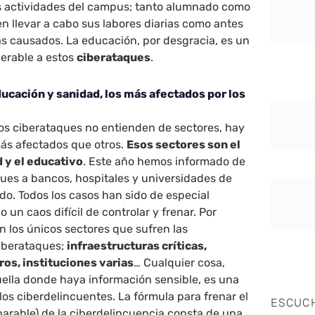
as actividades del campus; tanto alumnado como
 llevar a cabo sus labores diarias como antes
s causados. La educación, por desgracia, es un
nerable a estos
ciberataques
.
ducación y sanidad, los más afectados por los
 los ciberataques no entienden de sectores, hay
ás afectados que otros.
Esos sectores son el
d y el educativo
. Este año hemos informado de
ues a bancos, hospitales y universidades de
do. Todos los casos han sido de especial
un caos difícil de controlar y frenar. Por
n los únicos sectores que sufren las
ciberataques;
infraestructuras críticas,
os, instituciones varias
… Cualquier cosa,
ella donde haya información sensible, es una
los ciberdelincuentes. La fórmula para frenar el
ESCUC
arable) de la ciberdelincuencia consta de una