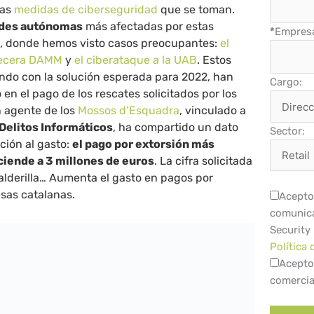
las
medidas de ciberseguridad
que se toman.
des autónomas
más afectadas por estas
*
Empres
a
, donde hemos visto casos preocupantes:
el
vecera DAMM
y
el ciberataque a la UAB
. Estos
undo con la solución esperada para 2022, han
Cargo:
n el pago de los rescates solicitados por los
n agente de los
Mossos d’Esquadra
, vinculado a
Delitos Informáticos
, ha compartido un dato
Sector:
ción al gasto:
el pago por extorsión más
ciende a 3 millones de euros
. La cifra solicitada
alderilla… Aumenta el gasto en pagos por
sas catalanas.
Acepto 
comunica
Security
Política 
Acepto
comercia