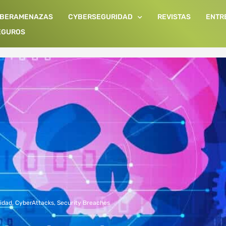
IBERAMENAZAS
CYBERSEGURIDAD
REVISTAS
ENTR
EGUROS
idad
,
CyberAttacks
,
Security Breaches