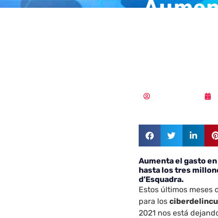
Aument
cibera
catala
Samuel Rodríguez
Aumenta el gasto en
hasta los tres millo
d’Esquadra.
Estos últimos meses d
para los
ciberdelinc
2021 nos está dejand