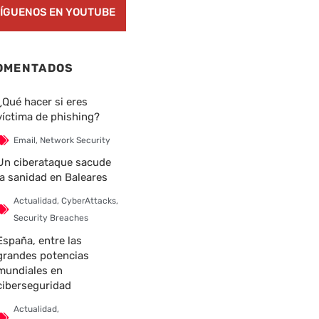
ÍGUENOS EN YOUTUBE
OMENTADOS
¿Qué hacer si eres
víctima de phishing?
Email
,
Network Security
Un ciberataque sacude
la sanidad en Baleares
Actualidad
,
CyberAttacks
,
Security Breaches
España, entre las
grandes potencias
mundiales en
ciberseguridad
Actualidad
,