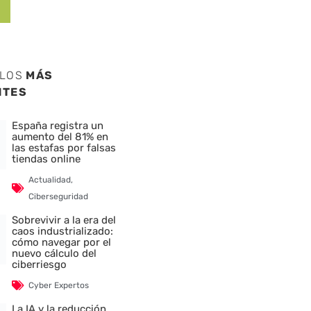
ULOS
MÁS
NTES
España registra un
aumento del 81% en
las estafas por falsas
tiendas online
Actualidad
,
Ciberseguridad
Sobrevivir a la era del
caos industrializado:
cómo navegar por el
nuevo cálculo del
ciberriesgo
Cyber Expertos
La IA y la reducción