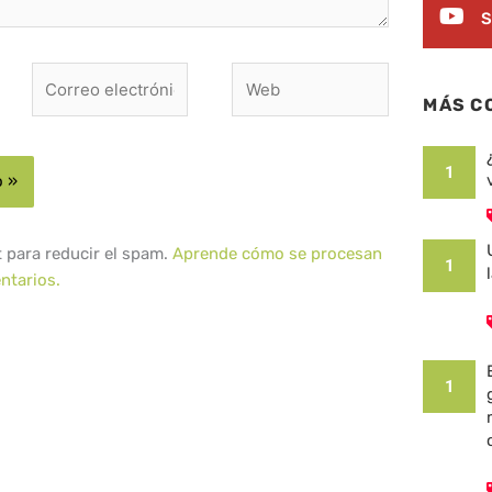
S
Correo
Web
electrónico*
MÁS C
1
t para reducir el spam.
Aprende cómo se procesan
1
ntarios.
1