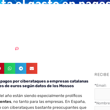
a el gasto en pagos
taques a empresas
nas
09/12/2021
2 comentarios
RECIBE
 pagos por ciberataques a empresas catalanas
*
Email:
nes de euros según datos de los Mossos
el año están siendo especialmente prolíficos
uentes
, no tanto para las empresas. En España,
*
Nombre 
o con ciberataques bastante preocupantes que